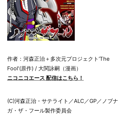
作者：河森正治＋多次元プロジェクト’The
Fool'(原作) / 大関詠嗣（漫画）
ニコニコエース 配信はこちら！
(C)河森正治・サテライト／ALC／GP／ノブナ
ガ・ザ・フール製作委員会