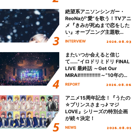
始！
絶望系アニソンシンガー・
ReoNaが“愛”を歌う！TVアニ
メ『きみが死ぬまで恋をした
い』オープニング主題歌
「Amore」インタビュー
2026.08.03
INTERVIEW
またいつか会えると信じ
て……“イロドリミドリ FINAL
LIVE 最終話 ～Get Our
MIRAI!!!!!!!!!!!!!!～”10年の活
動を経てファイナルを迎える
2026.08.06
REPORT
本公演をレポート
アニメ15周年記念！『うたの
☆プリンスさまっ♪ マジ
LOVE』シリーズの特別企画
が続々決定！
2026.08.01
NEWS