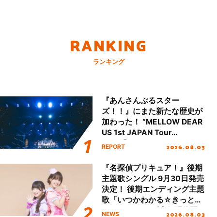
RANKING
ランキング
『あんさんぶるスター
ズ！！』にまた新たな歴史が
加わった！ “MELLOW DEAR
US 1st JAPAN Tour
Final「NICE to meet YOU
2026.08.03
REPORT
!!」Dear 横浜BUNTAI”をレポ
ート!!
『名探偵プリキュア！』後期
主題歌シングル 9月30日発売
決定！ 後期エンディング主題
歌「いつかわかる☆きっとあ
える」TVサイズ先行配信開
2026.08.03
NEWS