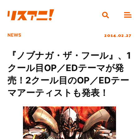
2014.02.27
NEWS
『ノブナガ・ザ・フール』、1
クール目OP／EDテーマが発
売！2クール目のOP／EDテー
マアーティストも発表！