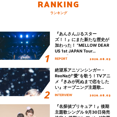
RANKING
ランキング
『あんさんぶるスター
ズ！！』にまた新たな歴史が
加わった！ “MELLOW DEAR
US 1st JAPAN Tour
Final「NICE to meet YOU
2026.08.03
REPORT
!!」Dear 横浜BUNTAI”をレポ
ート!!
絶望系アニソンシンガー・
ReoNaが“愛”を歌う！TVアニ
メ『きみが死ぬまで恋をした
い』オープニング主題歌
「Amore」インタビュー
2026.08.03
INTERVIEW
『名探偵プリキュア！』後期
主題歌シングル 9月30日発売