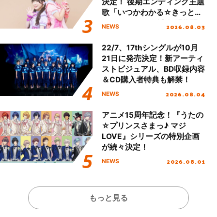
決定！ 後期エンディング主題
歌「いつかわかる☆きっとあ
える」TVサイズ先行配信開
2026.08.03
NEWS
始！
22/7、17thシングルが10月
21日に発売決定！新アーティ
ストビジュアル、BD収録内容
＆CD購入者特典も解禁！
2026.08.04
NEWS
アニメ15周年記念！『うたの
☆プリンスさまっ♪ マジ
LOVE』シリーズの特別企画
が続々決定！
2026.08.01
NEWS
もっと見る