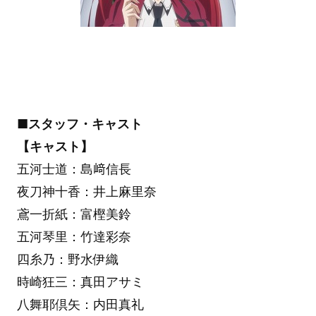
■スタッフ・キャスト
【キャスト】
五河士道：島﨑信長
夜刀神十香：井上麻里奈
鳶一折紙：富樫美鈴
五河琴里：竹達彩奈
四糸乃：野水伊織
時崎狂三：真田アサミ
八舞耶倶矢：内田真礼