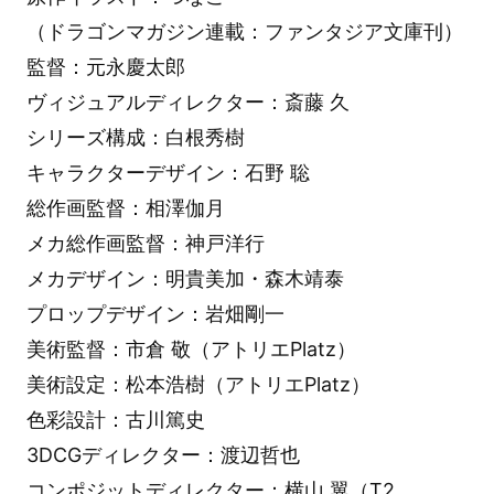
（ドラゴンマガジン連載：ファンタジア文庫刊）
監督：元永慶太郎
ヴィジュアルディレクター：斎藤 久
シリーズ構成：白根秀樹
キャラクターデザイン：石野 聡
総作画監督：相澤伽月
メカ総作画監督：神戸洋行
メカデザイン：明貴美加・森木靖泰
プロップデザイン：岩畑剛一
美術監督：市倉 敬（アトリエPlatz）
美術設定：松本浩樹（アトリエPlatz）
色彩設計：古川篤史
3DCGディレクター：渡辺哲也
コンポジットディレクター：横山 翼（T2