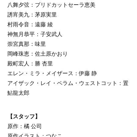
八舞夕弦：ブリドカットセーラ恵美
誘宵美九：茅原実里
村雨令音：遠藤 綾
神無月恭平：子安武人
崇宮真那：味里
岡峰珠恵：佐土原かおり
殿町宏人：勝 杏里
エレン・ミラ・メイザース：伊藤 静
アイザック・レイ・ペラム・ウェストコット：置
鮎龍太郎
【スタッフ】
原作：橘 公司
原作イラスト：つなこ