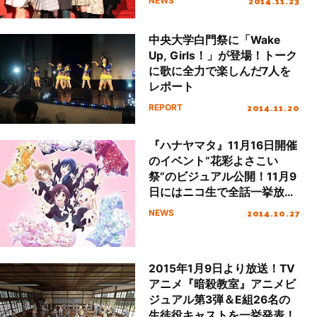
2014.11.23
NEWS
中央大学白門祭に「Wake
Up, Girls！」が登場！トーク
に歌に全力で楽しんだ7人を
レポート
2014.11.20
REPORT
『ハナヤマタ』11月16日開催
のイベント“花彩よさこい
祭”のビジュアル公開！11月9
日にはニコ生で全話一挙放送
も！
2014.10.27
NEWS
2015年1月9日より放送！TV
アニメ『暗殺教室』アニメビ
ジュアル第3弾＆E組26名の
生徒役キャストを一挙発表！