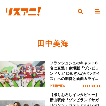
田中美海
フランシュシュのキャスト6
名に直撃！劇場版『ゾンビラ
ンドサガ ゆめぎんがパラダイ
ス』への期待と新曲＆ライブ
シーンへのこだわりを大いに
2025.10.21
INTERVIEW
語る
【撮りおろしインタビュー】
新曲収録『ゾンビランドサガ
リベンジ』ベストアルバムの