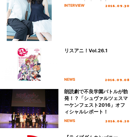
リリース記念、真中らぁら
2016.09.30
INTERVIEW
役・茜屋日海夏、真中のん
役・田中美海インタビュー！
リスアニ！Vol.26.1
2016.09.08
NEWS
朗読劇で不良学園バトルが勃
発！？「シュヴァルツェスマ
ーケンフェスト2016」オフ
ィシャルレポート！
2016.06.20
NEWS