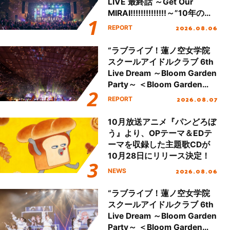
LIVE 最終話 ～Get Our
MIRAI!!!!!!!!!!!!!!～”10年の活
動を経てファイナルを迎える
2026.08.06
REPORT
本公演をレポート
“ラブライブ！蓮ノ空女学院
スクールアイドルクラブ 6th
Live Dream ～Bloom Garden
Party～ ＜Bloom Garden
Party Stage／埼玉公演＞”
2026.08.07
REPORT
Day.2レポート！
10月放送アニメ『パンどろぼ
う』より、OPテーマ＆EDテ
ーマを収録した主題歌CDが
10月28日にリリース決定！
2026.08.06
NEWS
“ラブライブ！蓮ノ空女学院
スクールアイドルクラブ 6th
Live Dream ～Bloom Garden
Party～ ＜Bloom Garden