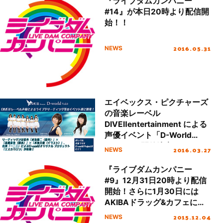
『ライブダムカンパニー
#14』が本日20時より配信開
始！！
2016.05.31
NEWS
エイベックス・ピクチャーズ
の音楽レーベル
DIVEⅡentertainment による
声優イベント「D-World
Vol.0」が開催決定！リーデ
2016.03.27
NEWS
ィングは水島精二監修による
「エスカクロン」プロジェク
『ライブダムカンパニー
トが披露へ！
#9』12月31日20時より配信
開始！さらに1月30日には
AKIBAドラッグ&カフェに
て、イベント『あけおめ！こ
2015.12.04
NEWS