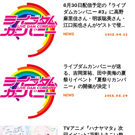
6月30日配信予定の『ライブ
ダムカンパニー #3』に高野
麻里佳さん・明坂聡美さん・
江口拓也さんがゲストで登
場！
2015.06.12
NEWS
ライブダムカンパニーが送
る、吉岡茉祐、田中美海の夏
祭りイベント『夏祭りカンパ
ニー』の開催が決定！
2015.05.29
NEWS
TVアニメ『ハナヤマタ』次
回イベント”花彩よさこい祭