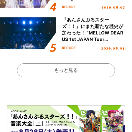
Party Stage／埼玉公演＞”
2026.08.07
REPORT
Day.1レポート！
『あんさんぶるスター
ズ！！』にまた新たな歴史が
加わった！ “MELLOW DEAR
US 1st JAPAN Tour
Final「NICE to meet YOU
2026.08.03
REPORT
!!」Dear 横浜BUNTAI”をレポ
ート!!
もっと見る