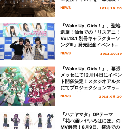
2014.10.20
NEWS
『Wake Up, Girls！』、聖地
凱旋！仙台での「リスアニ！
Vol.18.1 別冊キャラクターソ
ングⅢ」発売記念イベントは
大盛況！
2014.10.19
NEWS
『Wake Up, Girls！』、幕張
メッセにて12月14日にイベン
ト開催決定！スタジオアルタ
にてプロジェクションマッピ
ングも敢行！
2014.08.20
NEWS
『ハナヤマタ』OPテーマ
「花ハ踊レヤいろはにほ」の
MV解禁！8月9日、横浜での