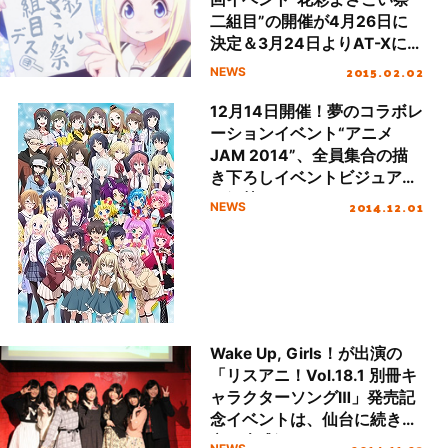
二組目”の開催が4月26日に
決定＆3月24日よりAT-Xに
てアニメの再放送開始！
2015.02.02
NEWS
12月14日開催！夢のコラボレ
ーションイベント“アニメ
JAM 2014”、全員集合の描
き下ろしイベントビジュアル
を解禁！
2014.12.01
NEWS
Wake Up, Girls！が出演の
「リスアニ！Vol.18.1 別冊キ
ャラクターソングⅢ」発売記
念イベントは、仙台に続き東
京も大盛況！