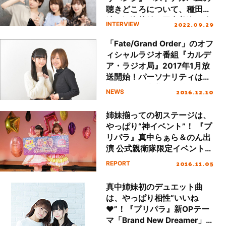
聴きどころについて、種田梨
沙、河瀬茉希、田中美海へ迫
2022.09.29
INTERVIEW
る！
「Fate/Grand Order」のオフ
ィシャルラジオ番組『カルデ
ア・ラジオ局』2017年1月放
送開始！パーソナリティは高
橋李依と田中美海！放送は
2016.12.10
NEWS
「超!A&G+」と「地上波」の
豪華２本立て！事前特番も！
姉妹揃っての初ステージは、
やっぱり“神イベント”！ 『プ
リパラ』真中らぁら＆のん出
演 公式親衛隊限定イベントレ
ポート！
2016.11.05
REPORT
真中姉妹初のデュエット曲
は、やっぱり相性“いいね
♥”！『プリパラ』新OPテー
マ「Brand New Dreamer」