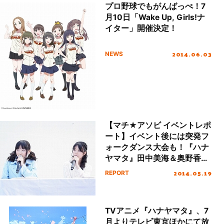
プロ野球でもがんばっぺ！7
月10日「Wake Up, Girls!ナ
イター」開催決定！
2014.06.03
NEWS
【マチ★アソビ イベントレポ
ート】イベント後には突発フ
ォークダンス大会も！『ハナ
ヤマタ』田中美海＆奥野香耶
出演ステージをレポート！
2014.05.19
REPORT
TVアニメ『ハナヤマタ』、7
月よりテレビ東京ほかにて放