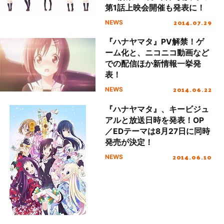
第1話上映会開催も発表に！
2014.07.29
NEWS
『ハナヤマタ』PV解禁！ゲ
ーム化と、ニコニコ動画など
での配信ほか新情報一挙発
表！
2014.06.22
NEWS
『ハナヤマタ』、キービジュ
アルと放送日時を発表！OP
／EDテーマは8月27日に同時
発売が決定！
2014.06.10
NEWS