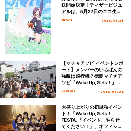
送開始決定！ティザービジュ
アルは、5月27日のニコ生に
向けてカウントダウン解禁！
2014.05.16
NEWS
【マチ★アソビ イベントレポ
ート】メンバーのいちばんの
強敵は飛行機？徳島マチ★ア
ソビ『Wake Up,Girls！』ス
ペシャルステージレポート！
2014.05.04
REPORT
大盛り上がりの初単独イベン
ト！「Wake Up,Girls！
FESTA.『イベント、やらせ
てください！』」オフィシャ