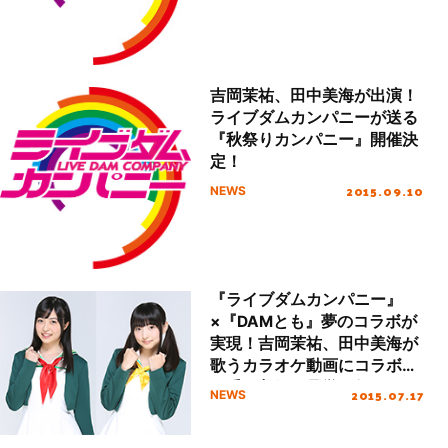
とよろ！ New Year’s Party
2016!!』開催決定！
吉岡茉祐、田中美海が出演！
ライブダムカンパニーが送る
『秋祭りカンパニー』開催決
定！
2015.09.10
NEWS
『ライブダムカンパニー』
×『DAMとも』夢のコラボが
実現！吉岡茉祐、田中美海が
歌うカラオケ動画にコラボし
て番組収録を見学に行こう！
2015.07.17
NEWS