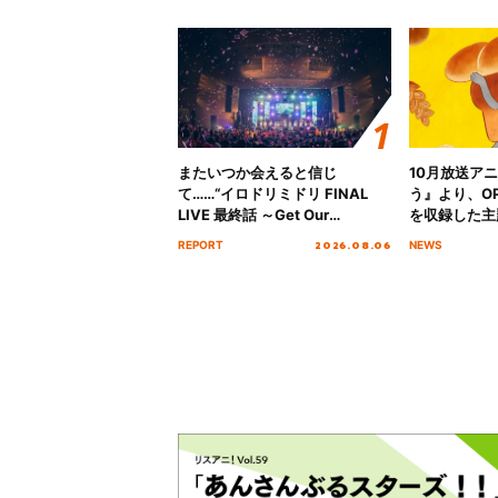
またいつか会えると信じ
10月放送ア
て……“イロドリミドリ FINAL
う』より、O
LIVE 最終話 ～Get Our
を収録した主題
MIRAI!!!!!!!!!!!!!!～”10年の活動
日にリリース
2026.08.06
REPORT
NEWS
を経てファイナルを迎える本公
演をレポート