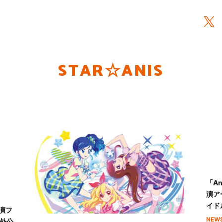
STAR☆ANIS
「An
演ア
イド
演フ
NEW
海外公