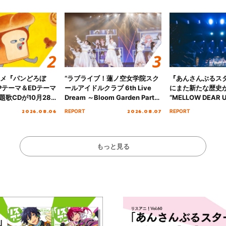
ニメ『パンどろぼ
“ラブライブ！蓮ノ空女学院スク
『あんさんぶるス
Pテーマ＆EDテーマ
ールアイドルクラブ 6th Live
にまた新たな歴史
歌CDが10月28
Dream ～Bloom Garden Party
“MELLOW DEAR U
決定！
～ ＜Bloom Garden Party
Tour Final「NICE
2026.08.06
2026.08.07
REPORT
REPORT
Stage／埼玉公演＞” Day.1レポ
!!」Dear 横浜BU
ート！
ト!!
もっと見る