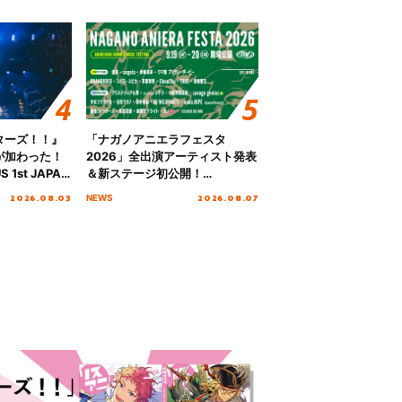
ターズ！！』
「ナガノアニエラフェスタ
が加わった！
2026」全出演アーティスト発表
S 1st JAPAN
＆新ステージ初公開！
 to meet YOU
GEARMANIAの参戦も決定し、
2026.08.03
2026.08.07
NEWS
NTAI”をレポー
初となる第3ステージの全貌が明
らかに！