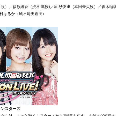
役）／福原綾香（渋谷 凛役)／原 紗友里（本田未央役）／青木瑠
佳村はるか（城ヶ崎美嘉役）
オンスターズ
ルたちは、もっと輝く！スタートから1周年を迎え、まだまだ成長を