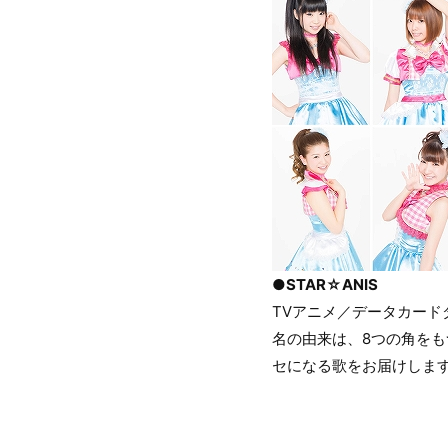
●STAR☆ANIS
TVアニメ／データカード
名の由来は、8つの角を
セになる歌をお届けしま