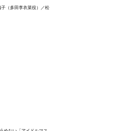
璃子（多田李衣菜役）／松
止めない「アイドルマス