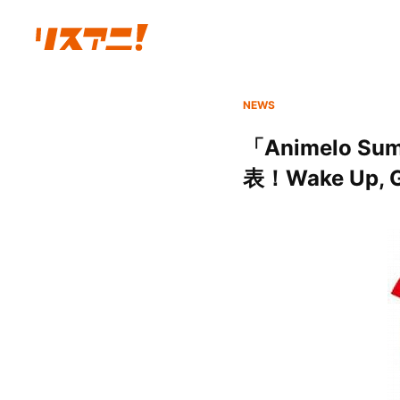
NEWS
「Animelo S
表！Wake Up