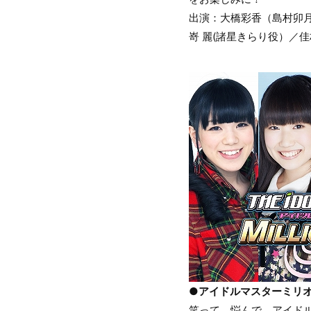
出演：大橋彩香（島村卯月
嵜 麗(諸星きらり役）／
●アイドルマスターミリ
笑って、悩んで、アイド