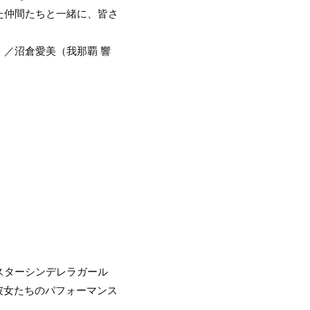
た仲間たちと一緒に、皆さ
／沼倉愛美（我那覇 響
スターシンデレラガール
た彼女たちのパフォーマンス