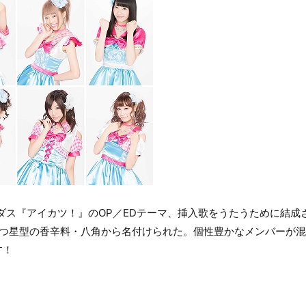
ダス『アイカツ！』のOP／EDテーマ、挿入歌をうたうために結成
もつ星型の香辛料・八角から名付けられた。個性豊かなメンバーが混
す！