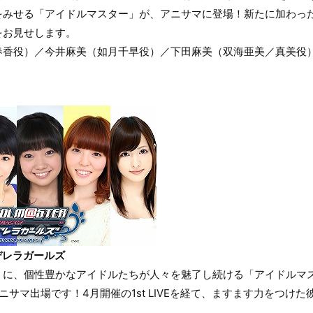
をみせる「アイドルマスター」が、アニサマに登場！新たに加わっ
をお見せします。
春香役）／今井麻美（如月千早役）／下田麻美（双海亜美／真美役）
デレラガールズ
うに、個性豊かなアイドルたちが人々を魅了し続ける「アイドルマ
ニサマ出場です！4月開催の1st LIVEを経て、ますます力をつけ