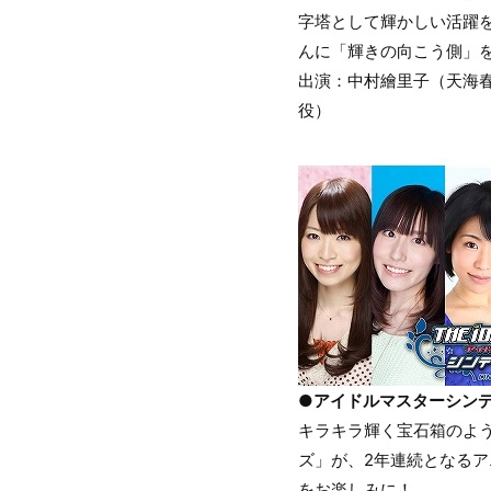
字塔として輝かしい活躍
んに「輝きの向こう側」
出演：中村繪里子（天海
役）
●アイドルマスターシン
キラキラ輝く宝石箱のよ
ズ」が、2年連続となるア
をお楽しみに！