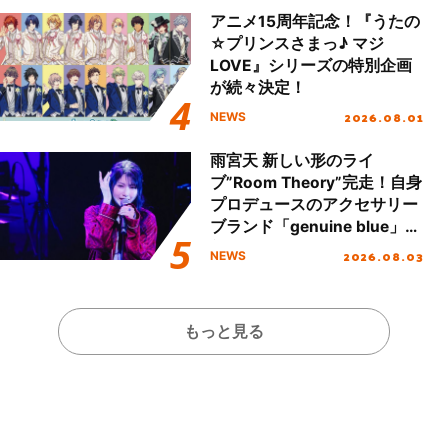
アニメ15周年記念！『うたの
☆プリンスさまっ♪ マジ
LOVE』シリーズの特別企画
が続々決定！
2026.08.01
NEWS
雨宮天 新しい形のライ
ブ”Room Theory”完走！自身
プロデュースのアクセサリー
ブランド「genuine blue」の
新作アクセサリー予約も開
2026.08.03
NEWS
始！
もっと見る