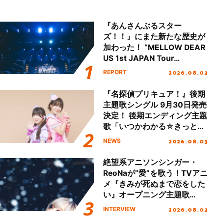
『あんさんぶるスター
ズ！！』にまた新たな歴史が
加わった！ “MELLOW DEAR
US 1st JAPAN Tour
Final「NICE to meet YOU
2026.08.03
REPORT
!!」Dear 横浜BUNTAI”をレポ
ート!!
『名探偵プリキュア！』後期
主題歌シングル 9月30日発売
決定！ 後期エンディング主題
歌「いつかわかる☆きっとあ
える」TVサイズ先行配信開
2026.08.03
NEWS
始！
絶望系アニソンシンガー・
ReoNaが“愛”を歌う！TVアニ
メ『きみが死ぬまで恋をした
い』オープニング主題歌
「Amore」インタビュー
2026.08.03
INTERVIEW