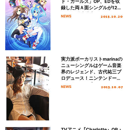
ド・ガールズ」OP、EDを収
録した両Ａ面シングルが12月
25日に発売決定！OPは
2015.10.20
NEWS
nao、EDはmarinaが歌唱！
実力派ボーカリストmarinaの
ニューシングルはゲーム音楽
界のレジェンド、古代祐三プ
ロデュース！ニンテンドー
3DS用ソフト「PROJECT X
2015.10.07
NEWS
ZONE 2：BRAVE NEW
WORLD」OP＆EDテーマを収
録！
TVアニメ『Charlotte』OP・