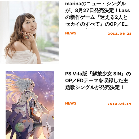
marinaのニュー・シングル
が、8月27日発売決定！Lass
の新作ゲーム『迷える2人と
セカイのすべて』のOP／ED
テーマに起用！
2014.06.21
NEWS
PS Vita版『解放少女 SIN』の
OP／EDテーマを収録した主
題歌シングルが発売決定！
2014.06.19
NEWS