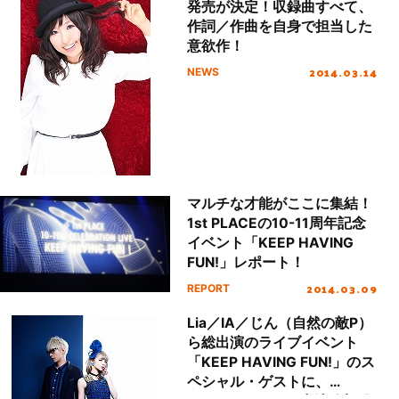
発売が決定！収録曲すべて、
作詞／作曲を自身で担当した
意欲作！
2014.03.14
NEWS
マルチな才能がここに集結！
1st PLACEの10-11周年記念
イベント「KEEP HAVING
FUN!」レポート！
2014.03.09
REPORT
Lia／IA／じん（自然の敵P）
ら総出演のライブイベント
「KEEP HAVING FUN!」のス
ペシャル・ゲストに、