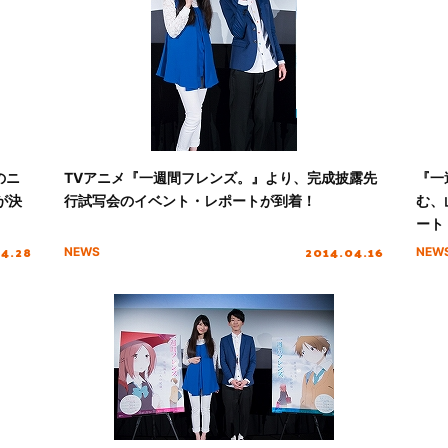
のニ
TVアニメ『一週間フレンズ。』より、完成披露先
『一
が決
行試写会のイベント・レポートが到着！
む、
ート
04.28
2014.04.16
NEWS
NEW