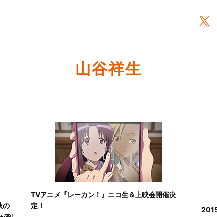
山谷祥生
TVアニメ『レーカン！』ニコ生＆上映会開催決
秋の
定！
20
が到