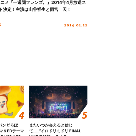
アニメ『一週間フレンズ。』2014年4月放送ス
ト決定！主演は山谷祥生と雨宮 天！
2014.01.22
S
パンどろぼ
またいつか会えると信じ
マ＆EDテーマ
て……“イロドリミドリ FINAL