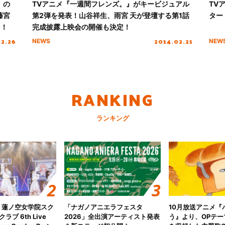
』の
TVアニメ『一週間フレンズ。』がキービジュアル
TV
藤宮
第2弾を発表！山谷祥生、雨宮 天が登壇する第1話
ター
ン！
完成披露上映会の開催も決定！
02.26
2014.02.21
NEWS
NEW
RANKING
ランキング
！蓮ノ空女学院スク
「ナガノアニエラフェスタ
10月放送アニメ『
ブ 6th Live
2026」全出演アーティスト発表
う』より、OPテー