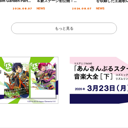
om Garden Party
＆新ステージ初公開！
を収録した主題歌C
arden Party
GEARMANIAの参戦も決定し、
日にリリース決定
2026.08.07
2026.08.07
NEWS
NEWS
公演＞” Day.1レポ
初となる第3ステージの全貌が明
らかに！
もっと見る