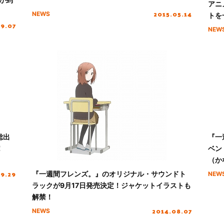
アニ
2015.05.14
NEWS
トを
09.07
NEW
総出
『一
！
ベン
（か
09.29
『一週間フレンズ。』のオリジナル・サウンドト
NEW
ラックが9月17日発売決定！ジャケットイラストも
解禁！
2014.08.07
NEWS