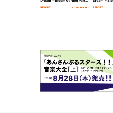
Dream ～Bloom Garden Party
Dream ～Blo
～ ＜Bloom Garden Party
～ ＜Bloom G
2026.08.07
REPORT
REPORT
Stage／埼玉公演＞” Day.2レポ
Stage／埼玉
ート！
ート！