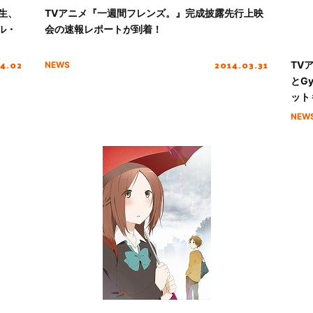
生、
TVアニメ『一週間フレンズ。』完成披露先行上映
ル・
会の速報レポートが到着！
4.02
2014.03.31
TV
NEWS
とG
ット
NEW