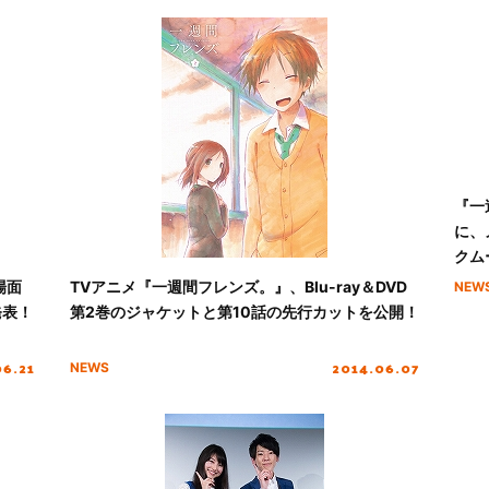
『一
に、
クム
場面
TVアニメ『一週間フレンズ。』、Blu-ray＆DVD
NEW
発表！
第2巻のジャケットと第10話の先行カットを公開！
06.21
2014.06.07
NEWS