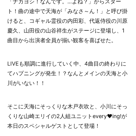
「ナカヨシ！なんです。…よね？」からスター
ト！曲の途中で天海が「みなさ～ん！」と呼び掛
けると、コギャル霊役の内田彩、代返侍役の川原
慶久、山田役の山谷祥生がステージに登場し、1
曲目から出演者全員が揃い観客を喜ばせた。
LIVEも順調に進行していく中、4曲目の終わりに
てハプニングが発生！？なんとメインの天海と小
川がいない！！
そこに天海にそっくりな木戸衣吹と、小川にそっ
くりな山崎エリイの2人組ユニットevery♥ing!が
本日のスペシャルゲストとして登場！