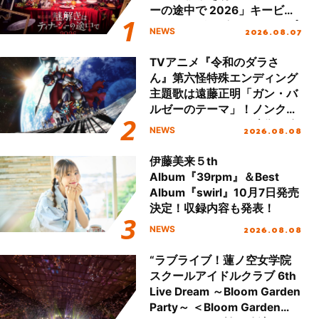
ーの途中で 2026」キービジ
ュアル＆グッズラインナップ
2026.08.07
NEWS
が公開！
TVアニメ『令和のダラさ
ん』第六怪特殊エンディング
主題歌は遠藤正明「ガン・バ
ルゼーのテーマ」！ノンクレ
ジットエンディング映像も公
2026.08.08
NEWS
開！
伊藤美来５th
Album『39rpm』＆Best
Album『swirl』10月7日発売
決定！収録内容も発表！
2026.08.08
NEWS
“ラブライブ！蓮ノ空女学院
スクールアイドルクラブ 6th
Live Dream ～Bloom Garden
Party～ ＜Bloom Garden