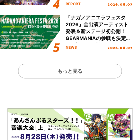
Party Stage／埼玉公演＞”
2026.08.07
REPORT
Day.2レポート！
「ナガノアニエラフェスタ
2026」全出演アーティスト
発表＆新ステージ初公開！
GEARMANIAの参戦も決定
し、初となる第3ステージの
2026.08.07
NEWS
全貌が明らかに！
もっと見る