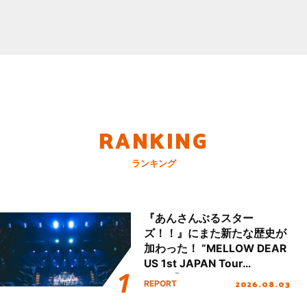
RANKING
ランキング
『あんさんぶるスター
ズ！！』にまた新たな歴史が
加わった！ “MELLOW DEAR
US 1st JAPAN Tour
Final「NICE to meet YOU
2026.08.03
REPORT
!!」Dear 横浜BUNTAI”をレポ