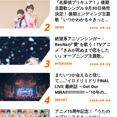
ート!!
『名探偵プリキュア！』後期
主題歌シングル 9月30日発売
決定！ 後期エンディング主題
歌「いつかわかる☆きっとあ
える」TVサイズ先行配信開
2026.08.03
NEWS
始！
絶望系アニソンシンガー・
ReoNaが“愛”を歌う！TVアニ
メ『きみが死ぬまで恋をした
い』オープニング主題歌
「Amore」インタビュー
2026.08.03
INTERVIEW
またいつか会えると信じ
て……“イロドリミドリ FINAL
LIVE 最終話 ～Get Our
MIRAI!!!!!!!!!!!!!!～”10年の活
動を経てファイナルを迎える
2026.08.06
REPORT
本公演をレポート
アニメ15周年記念！『うたの