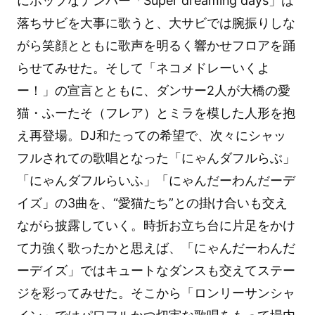
にポップなナンバー「Super dreaming days」は
落ちサビを大事に歌うと、大サビでは腕振りしな
がら笑顔とともに歌声を明るく響かせフロアを踊
らせてみせた。そして「ネコメドレーいくよ
ー！」の宣言とともに、ダンサー2人が大橋の愛
猫・ふーたそ（フレア）とミラを模した人形を抱
え再登場。DJ和たっての希望で、次々にシャッ
フルされての歌唱となった「にゃんダフルらぶ」
「にゃんダフルらいふ」「にゃんだーわんだーデ
イズ」の3曲を、“愛猫たち”との掛け合いも交え
ながら披露していく。時折お立ち台に片足をかけ
て力強く歌ったかと思えば、「にゃんだーわんだ
ーデイズ」ではキュートなダンスも交えてステー
ジを彩ってみせた。そこから「ロンリーサンシャ