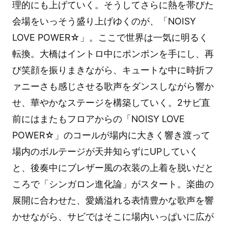
理的にも上げていく。そうしてさらに熱を帯びた
会場をいっそう盛り上げゆくのが、「NOISY
LOVE POWER☆」。ここで世界は一気に明るく
転換。大橋はイントロ中にポンポンを手にし、再
び笑顔を振りまきながら、キュートな中に時折フ
ァニーさも感じさせる歌声をダンスしながら響か
せ、華やかなステージを構築していく。2サビ直
前にはまたもフロアからの「NOISY LOVE
POWER☆」のコールが場内に大きく響き渡って
場内のボルテージが天井知らずにUPしていく
と、後奏中にブレザー風の衣装の上着を脱いだと
ころで「シンガロン進化論」がスタート。楽曲の
展開に合わせた、愛嬌溢れる表情豊かな歌声を響
かせながら、サビではそこに場内いっぱいに広が