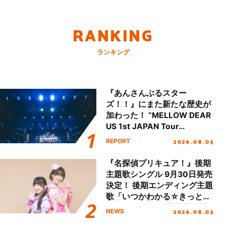
RANKING
ランキング
『あんさんぶるスター
ズ！！』にまた新たな歴史が
加わった！ “MELLOW DEAR
US 1st JAPAN Tour
Final「NICE to meet YOU
2026.08.03
REPORT
!!」Dear 横浜BUNTAI”をレポ
ート!!
『名探偵プリキュア！』後期
主題歌シングル 9月30日発売
決定！ 後期エンディング主題
歌「いつかわかる☆きっとあ
える」TVサイズ先行配信開
2026.08.03
NEWS
始！