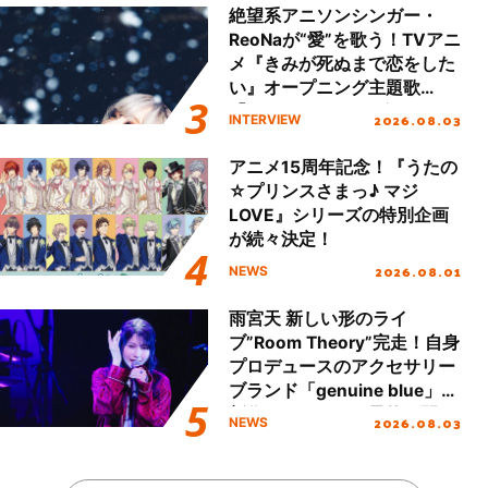
絶望系アニソンシンガー・
ReoNaが“愛”を歌う！TVアニ
メ『きみが死ぬまで恋をした
い』オープニング主題歌
「Amore」インタビュー
2026.08.03
INTERVIEW
アニメ15周年記念！『うたの
☆プリンスさまっ♪ マジ
LOVE』シリーズの特別企画
が続々決定！
2026.08.01
NEWS
雨宮天 新しい形のライ
ブ”Room Theory”完走！自身
プロデュースのアクセサリー
ブランド「genuine blue」の
新作アクセサリー予約も開
2026.08.03
NEWS
始！