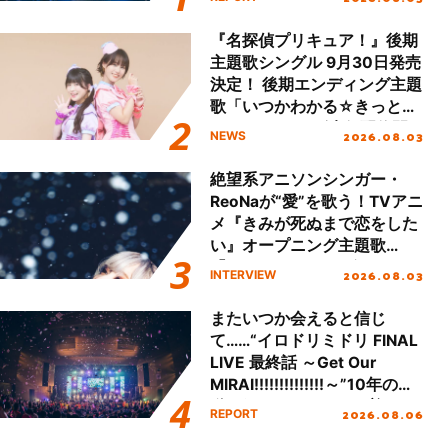
!!」Dear 横浜BUNTAI”をレポ
ート!!
『名探偵プリキュア！』後期
主題歌シングル 9月30日発売
決定！ 後期エンディング主題
歌「いつかわかる☆きっとあ
える」TVサイズ先行配信開
2026.08.03
NEWS
始！
絶望系アニソンシンガー・
ReoNaが“愛”を歌う！TVアニ
メ『きみが死ぬまで恋をした
い』オープニング主題歌
「Amore」インタビュー
2026.08.03
INTERVIEW
またいつか会えると信じ
て……“イロドリミドリ FINAL
LIVE 最終話 ～Get Our
MIRAI!!!!!!!!!!!!!!～”10年の活
動を経てファイナルを迎える
2026.08.06
REPORT
本公演をレポート