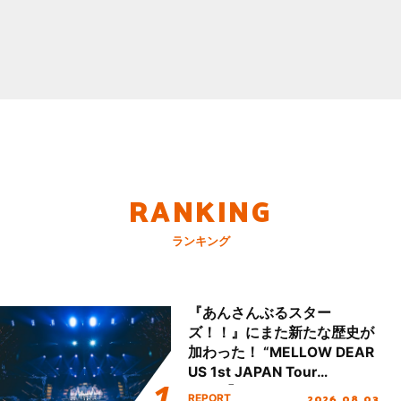
RANKING
ランキング
『あんさんぶるスター
ズ！！』にまた新たな歴史が
加わった！ “MELLOW DEAR
US 1st JAPAN Tour
Final「NICE to meet YOU
2026.08.03
REPORT