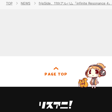
TOP
NEWS
fripSide、11thアルバム『infinite Res
PAGE TOP