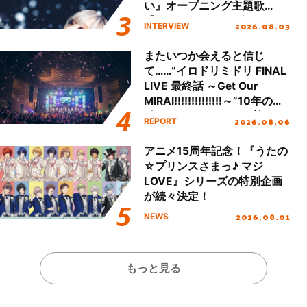
い』オープニング主題歌
「Amore」インタビュー
2026.08.03
INTERVIEW
またいつか会えると信じ
て……“イロドリミドリ FINAL
LIVE 最終話 ～Get Our
MIRAI!!!!!!!!!!!!!!～”10年の活
動を経てファイナルを迎える
2026.08.06
REPORT
本公演をレポート
アニメ15周年記念！『うたの
☆プリンスさまっ♪ マジ
LOVE』シリーズの特別企画
が続々決定！
2026.08.01
NEWS
もっと見る