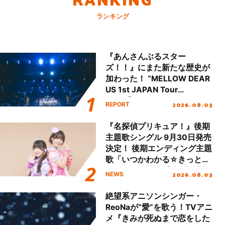
ランキング
『あんさんぶるスター
ズ！！』にまた新たな歴史が
加わった！ “MELLOW DEAR
US 1st JAPAN Tour
Final「NICE to meet YOU
2026.08.03
REPORT
!!」Dear 横浜BUNTAI”をレポ
ート!!
『名探偵プリキュア！』後期
主題歌シングル 9月30日発売
決定！ 後期エンディング主題
歌「いつかわかる☆きっとあ
える」TVサイズ先行配信開
2026.08.03
NEWS
始！
絶望系アニソンシンガー・
ReoNaが“愛”を歌う！TVアニ
メ『きみが死ぬまで恋をした