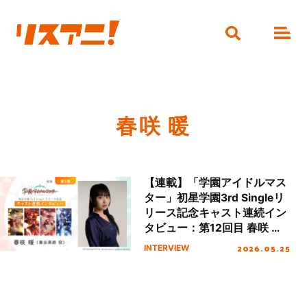
春咲 暖
【連載】「学園アイドルマス
ター」初星学園3rd Singleリ
リース記念キャスト連続イン
タビュー：第12回目 春咲 暖
（秦谷美鈴役）
2026.05.25
INTERVIEW