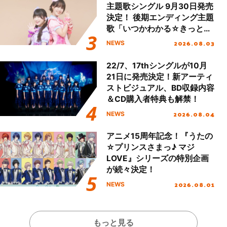
主題歌シングル 9月30日発売
決定！ 後期エンディング主題
歌「いつかわかる☆きっとあ
える」TVサイズ先行配信開
2026.08.03
NEWS
始！
22/7、17thシングルが10月
21日に発売決定！新アーティ
ストビジュアル、BD収録内容
＆CD購入者特典も解禁！
2026.08.04
NEWS
アニメ15周年記念！『うたの
☆プリンスさまっ♪ マジ
LOVE』シリーズの特別企画
が続々決定！
2026.08.01
NEWS
もっと見る