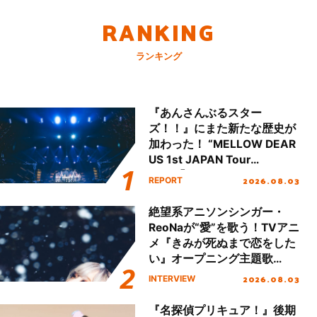
RANKING
ランキング
『あんさんぶるスター
ズ！！』にまた新たな歴史が
加わった！ “MELLOW DEAR
US 1st JAPAN Tour
Final「NICE to meet YOU
2026.08.03
REPORT
!!」Dear 横浜BUNTAI”をレポ
ート!!
絶望系アニソンシンガー・
ReoNaが“愛”を歌う！TVアニ
メ『きみが死ぬまで恋をした
い』オープニング主題歌
「Amore」インタビュー
2026.08.03
INTERVIEW
『名探偵プリキュア！』後期