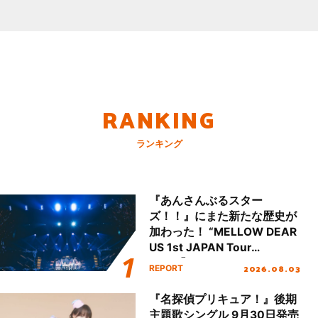
RANKING
ランキング
『あんさんぶるスター
ズ！！』にまた新たな歴史が
加わった！ “MELLOW DEAR
US 1st JAPAN Tour
Final「NICE to meet YOU
2026.08.03
REPORT
!!」Dear 横浜BUNTAI”をレポ
ート!!
『名探偵プリキュア！』後期
主題歌シングル 9月30日発売