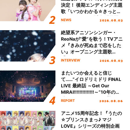
決定！ 後期エンディング主題
歌「いつかわかる☆きっとあ
える」TVサイズ先行配信開
2026.08.03
NEWS
始！
絶望系アニソンシンガー・
ReoNaが“愛”を歌う！TVアニ
メ『きみが死ぬまで恋をした
い』オープニング主題歌
「Amore」インタビュー
2026.08.03
INTERVIEW
またいつか会えると信じ
て……“イロドリミドリ FINAL
LIVE 最終話 ～Get Our
MIRAI!!!!!!!!!!!!!!～”10年の活
動を経てファイナルを迎える
2026.08.06
REPORT
本公演をレポート
アニメ15周年記念！『うたの
☆プリンスさまっ♪ マジ
LOVE』シリーズの特別企画