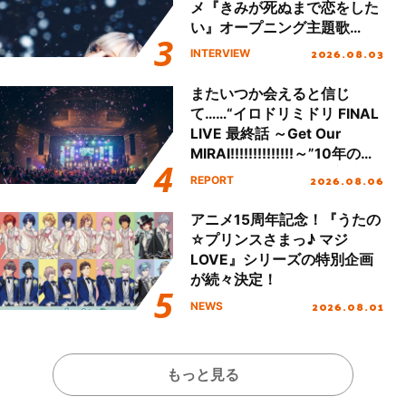
メ『きみが死ぬまで恋をした
い』オープニング主題歌
「Amore」インタビュー
2026.08.03
INTERVIEW
またいつか会えると信じ
て……“イロドリミドリ FINAL
LIVE 最終話 ～Get Our
MIRAI!!!!!!!!!!!!!!～”10年の活
動を経てファイナルを迎える
2026.08.06
REPORT
本公演をレポート
アニメ15周年記念！『うたの
☆プリンスさまっ♪ マジ
LOVE』シリーズの特別企画
が続々決定！
2026.08.01
NEWS
もっと見る