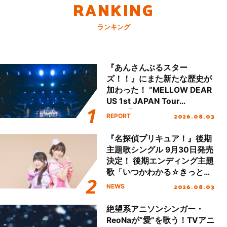
RANKING
ランキング
『あんさんぶるスター
ズ！！』にまた新たな歴史が
加わった！ “MELLOW DEAR
US 1st JAPAN Tour
Final「NICE to meet YOU
2026.08.03
REPORT
!!」Dear 横浜BUNTAI”をレポ
ート!!
『名探偵プリキュア！』後期
主題歌シングル 9月30日発売
決定！ 後期エンディング主題
歌「いつかわかる☆きっとあ
える」TVサイズ先行配信開
2026.08.03
NEWS
始！
絶望系アニソンシンガー・
ReoNaが“愛”を歌う！TVアニ