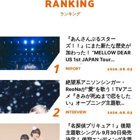
RANKING
ランキング
『あんさんぶるスター
ズ！！』にまた新たな歴史が
加わった！ “MELLOW DEAR
US 1st JAPAN Tour
Final「NICE to meet YOU
2026.08.03
REPORT
!!」Dear 横浜BUNTAI”をレポ
ート!!
絶望系アニソンシンガー・
ReoNaが“愛”を歌う！TVアニ
メ『きみが死ぬまで恋をした
い』オープニング主題歌
「Amore」インタビュー
2026.08.03
INTERVIEW
『名探偵プリキュア！』後期
主題歌シングル 9月30日発売
決定！ 後期エンディング主題