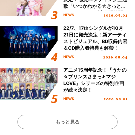
歌「いつかわかる☆きっとあ
える」TVサイズ先行配信開
2026.08.03
NEWS
始！
22/7、17thシングルが10月
21日に発売決定！新アーティ
ストビジュアル、BD収録内容
＆CD購入者特典も解禁！
2026.08.04
NEWS
アニメ15周年記念！『うたの
☆プリンスさまっ♪ マジ
LOVE』シリーズの特別企画
が続々決定！
2026.08.01
NEWS
もっと見る