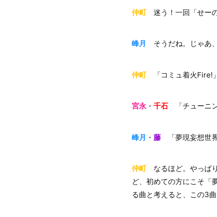
仲町
迷う！一回「せーの
峰月
そうだね。じゃあ、
仲町
「コミュ着火Fire!
宮永
・
千石
「チューニン
峰月
・
藤
「夢現妄想世界
仲町
なるほど。やっぱり
ど、初めての方にこそ「
る曲と考えると、この3