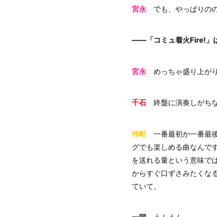
宮永
でも、やっぱりののち
――「コミュ着火Fire
宮永
めっちゃ盛り上が
千石
終盤に演奏しがちな
仲町
一番最初か一番最後
グでも楽しめる曲なんで
を送れる量という意味で
からすぐ口ずさみたくな
ていて。