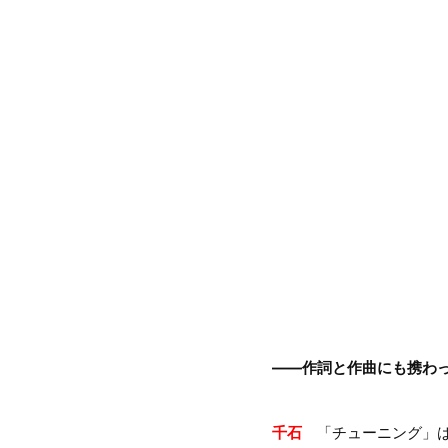
――作詞と作曲にも携わ
千石
「チューニング」は“