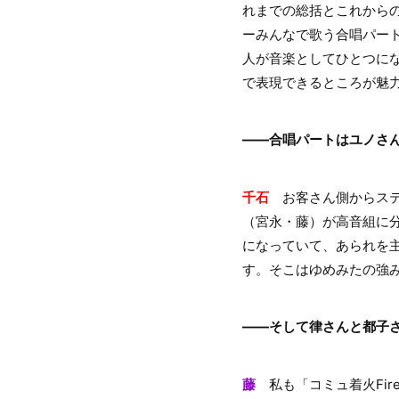
れまでの総括とこれから
ーみんなで歌う合唱パー
人が音楽としてひとつに
で表現できるところが魅
――合唱パートはユノさ
千石
お客さん側からステ
（宮永・藤）が高音組に
になっていて、あられを
す。そこはゆめみたの強
――そして律さんと都子
藤
私も「コミュ着火Fir