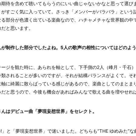
の期待を含めて聴いてもらうのにいい曲じゃないかなと思って選び
トがすごく気に入っていて。さっき「メンバーがバラバラ」という
なる部分が色濃く出ている楽曲なので、ハチャメチャな世界観の中
力だと思います。
んが制作した部分でしたよね。5人の歌声の相性についてはどのよ
ージを観た時に、あられを軸として、下手側の2人（峰月・千石）
分類されることが多いのですが、それが結構バランスがよくて。そ
主軸に綺麗に散らばっている感じがあるので、楽曲としてのまとま
みだと思うので、今後も機会があればみんなで歌える曲を増やせれ
さんはデビュー曲「夢現妄想世界」をセレクト。
e!」と「夢現妄想世界」で迷いました。どちらも“THE ゆめみた”