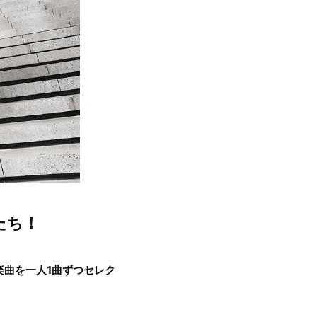
たち！
曲を一人1曲ずつセレク