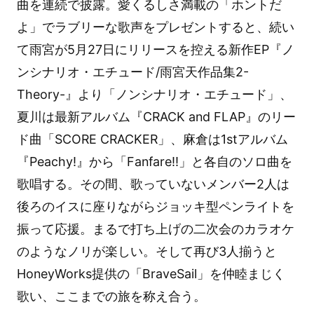
曲を連続で披露。愛くるしさ満載の「ホントだ
よ」でラブリーな歌声をプレゼントすると、続い
て雨宮が5月27日にリリースを控える新作EP『ノ
ンシナリオ・エチュード/雨宮天作品集2-
Theory-』より「ノンシナリオ・エチュード」、
夏川は最新アルバム『CRACK and FLAP』のリー
ド曲「SCORE CRACKER」、麻倉は1stアルバム
『Peachy!』から「Fanfare!!」と各自のソロ曲を
歌唱する。その間、歌っていないメンバー2人は
後ろのイスに座りながらジョッキ型ペンライトを
振って応援。まるで打ち上げの二次会のカラオケ
のようなノリが楽しい。そして再び3人揃うと
HoneyWorks提供の「BraveSail」を仲睦まじく
歌い、ここまでの旅を称え合う。