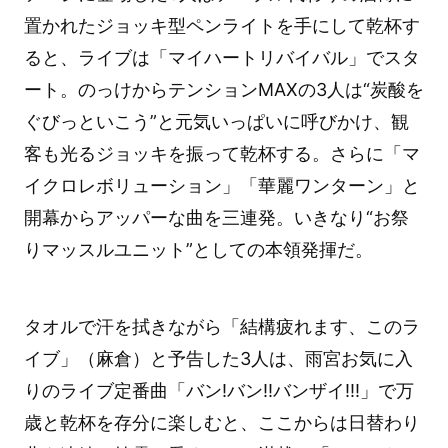
置かれたジョッキ型ペンライトを手にして乾杯す
ると、ライブは「マイハートリバイバル」でスタ
ート。のっけからテンションMAXの3人は“炭酸を
ぐびっといこう”と元気いっぱいに呼びかけ、観
客も光るジョッキを振って乾杯する。さらに「マ
イクロレボリューション」「華麗ワンターン」と
開幕からアッパーな曲を三連発。いきなり“お祭
りマッスルユニット”としての本領発揮だ。
タオルで汗を拭きながら「結構疲れます、このラ
イブ」（麻倉）と予告した3人は、雨宮お気に入
りのライブ定番曲「バン!バン!!バンザイ!!!」で万
歳と乾杯を存分に楽しむと、ここからは日替わり