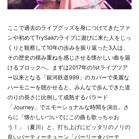
ここで過去のライブグッズを身につけてきたファ
ンや初めてTrySailのライブに遊びに来た人をじっ
くりと観察して10年の歩みを振り返った3人は、
その歴史の積み重ねを感じさせる懐かしい曲を届
けるブロックへ。まずは2017年の1stライブツア
ー以来となる「銀河鉄道999」のカバーで美麗な
ハーモニーを聴かせると、みんなで歩んできた道
のりの長さに比例して成熟するバラード
「Journey」でエモーショナルな時間を演出。さ
らに「懐かしいついでにこの曲も歌っちゃお
う！」（夏川）と、打ち上げにピッタリのノリの
良いパーティーチューン「パーリー☆パーテ