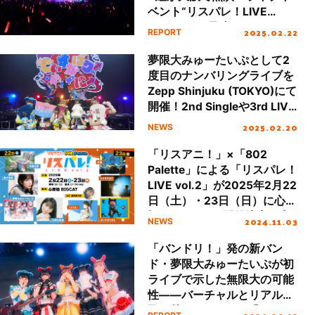
ベント“リスパレ！LIVE
vol.2”DAY1最速レポート
2025.02.22
REPORT
夢限大みゅーたいぷとして2
度目のナンバリングライブを
Zepp Shinjuku (TOKYO)にて
開催！2nd Singleや3rd LIVE
などの新情報も発表！
2025.02.20
NEWS
「リスアニ！」×「802
Palette」による「リスパレ！
LIVE vol.2」が2025年2月22
日（土）・23日（日）に心斎
橋BIGCATにて開催決定！出
2024.11.03
NEWS
演アーティストも発表
「バンドリ！」発の新バン
ド・夢限大みゅーたいぷが初
ライブで示した無限大の可能
性――バーチャルとリアルを
飛び越えた1st LIVE「めたも