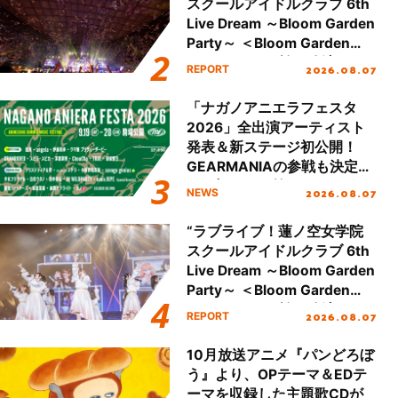
スクールアイドルクラブ 6th
Live Dream ～Bloom Garden
Party～ ＜Bloom Garden
Party Stage／埼玉公演＞”
2026.08.07
REPORT
Day.2レポート！
「ナガノアニエラフェスタ
2026」全出演アーティスト
発表＆新ステージ初公開！
GEARMANIAの参戦も決定
し、初となる第3ステージの
2026.08.07
NEWS
全貌が明らかに！
“ラブライブ！蓮ノ空女学院
スクールアイドルクラブ 6th
Live Dream ～Bloom Garden
Party～ ＜Bloom Garden
Party Stage／埼玉公演＞”
2026.08.07
REPORT
Day.1レポート！
10月放送アニメ『パンどろぼ
う』より、OPテーマ＆EDテ
ーマを収録した主題歌CDが