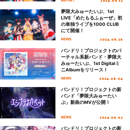
2024.09.12
REPORT
るふぉーぜ」レポート
夢限大みゅーたいぷ、1st
LIVE「めたもるふぉーぜ」初
の単独ライブを1000 CLUB
にて開催！
2024.08.26
NEWS
バンドリ！プロジェクトのバ
ーチャル系新バンド・夢限大
みゅーたいぷ、1st Digitalミ
ニAlbumをリリース！
2024.08.04
NEWS
バンドリ！プロジェクトの新
バンド「夢限大みゅーたい
ぷ」新曲のMVが公開！
2024.06.02
NEWS
バンドリ！プロジェクトの新