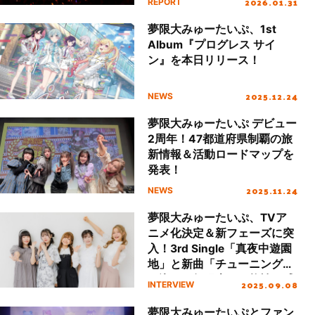
2026.01.31
REPORT
ぷ、ReoNaの7組が熱演！“リ
スアニ！LIVE
夢限大みゅーたいぷ、1st
2026”SATURDAY STAGE 速
Album『プログレス サイ
報レポート！
ン』を本日リリース！
2025.12.24
NEWS
夢限大みゅーたいぷ デビュー
2周年！47都道府県制覇の旅
新情報＆活動ロードマップを
発表！
2025.11.24
NEWS
夢限大みゅーたいぷ、TVア
ニメ化決定＆新フェーズに突
入！3rd Single「真夜中遊園
地」と新曲「チューニング」
に込めた無限大の可能性と感
2025.09.08
INTERVIEW
謝
夢限大みゅーたいぷとファン