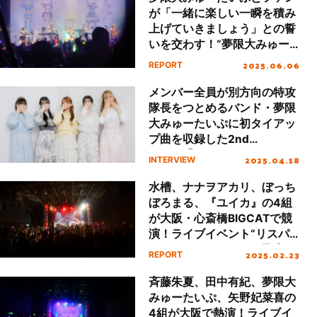
が「一緒に楽しい一瞬を積み
上げていきましょう」との誓
いを交わす！“夢限大みゅー
たいぷ 3rd LIVE「ふりーてぃ
2025.06.06
REPORT
んぐ もーめんと」”ファイナ
ルの様子をレポート
メンバー全員が別方向の特攻
隊長をつとめるバンド・夢限
大みゅーたいぷに初タイアッ
プ曲を収録した2nd
Single「Hi-Vision」につい
2025.04.18
INTERVIEW
て聞く
水槽、ナナヲアカリ、ぼっち
ぼろまる、『ユイカ』の4組
が大阪・心斎橋BIGCATで競
演！ライブイベント“リスパ
レ！LIVE vol.2”DAY2最速レ
2025.02.23
REPORT
ポート
斉藤朱夏、田中有紀、夢限大
みゅーたいぷ、矢野妃菜喜の
4組が大阪で熱演！ライブイ