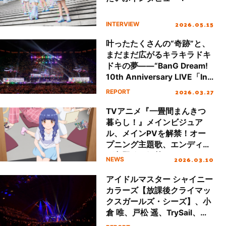
2026.05.15
INTERVIEW
叶ったたくさんの“奇跡”と、
まだまだ広がるキラキラドキ
ドキの夢――“BanG Dream!
10th Anniversary LIVE「In
the name of BanG
2026.03.27
REPORT
Dream!」”レポート
TVアニメ『一畳間まんきつ
暮らし！』メインビジュア
ル、メインPVを解禁！オー
プニング主題歌、エンディン
グ主題歌も解禁！
2026.03.10
NEWS
アイドルマスター シャイニー
カラーズ【放課後クライマッ
クスガールズ・シーズ】、小
倉 唯、戸松 遥、TrySail、早
見沙織、夢限大みゅーたい