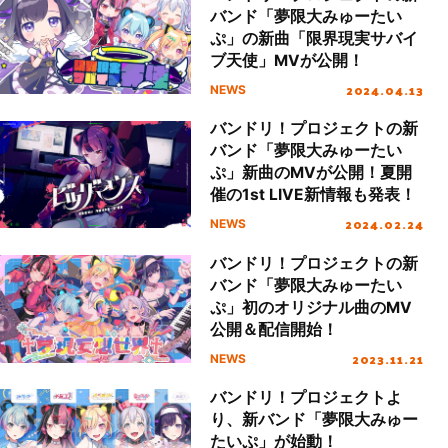
バンド「夢限大みゅーたい
ぷ」の新曲「限界現実サバイ
ブ天使」MVが公開！
2024.04.13
NEWS
バンドリ！プロジェクトの新
バンド「夢限大みゅーたい
ぷ」新曲のMVが公開！夏開
催の1st LIVE新情報も発表！
2024.02.24
NEWS
バンドリ！プロジェクトの新
バンド「夢限大みゅーたい
ぷ」初のオリジナル曲のMV
公開＆配信開始！
2023.11.21
NEWS
バンドリ！プロジェクトよ
り、新バンド「夢限大みゅー
たいぷ」が始動！