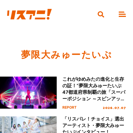
夢限大みゅーたいぷ
これがゆめみたの進化と生存
の証！“夢限大みゅーたいぷ
47都道府県制覇の旅「スーパ
ーポジション ～スピンアップ
編～」東京公演”ロングレポ
2026.07.07
REPORT
ート
「リスパレ！チョイス」選出
アーティスト・夢限大みゅー
たいぷインタビュー！