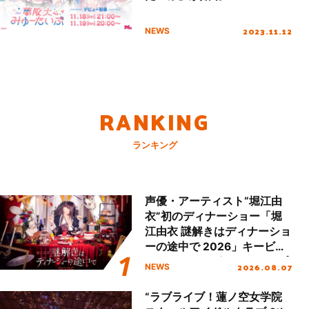
2023.11.12
NEWS
RANKING
ランキング
声優・アーティスト“堀江由
衣”初のディナーショー「堀
江由衣 謎解きはディナーショ
ーの途中で 2026」キービジ
ュアル＆グッズラインナップ
2026.08.07
NEWS
が公開！
“ラブライブ！蓮ノ空女学院