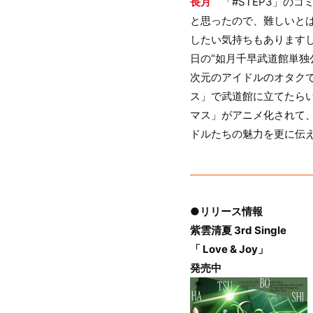
長月
「#STEP3」の
と思ったので、難しいと
したい気持ちもあります
日の“如月千早武道館単独
次元のアイドルのオタク
ス」で武道館に立てたら
マス」がアニメ化されて
ドルたちの魅力を更に伝
●リリース情報
紫雲清夏 3rd Single
「 Love & Joy」
発売中