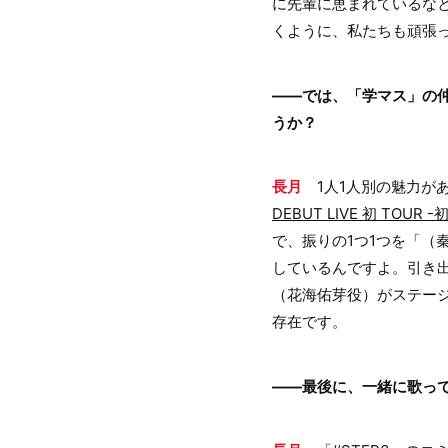
に先輩に恵まれているなと
くように、私たちも頑張
――では、「学マス」の
うか？
長月
1人1人別の魅力が
DEBUT LIVE 初 TOUR 
で、振りの1つ1つを「
しているんですよ。引き
（花海佑芽役）がステージに立
存在です。
――最後に、一緒に歌っ