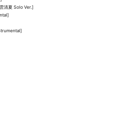
雲清夏 Solo Ver.]
ntal]
trumental]