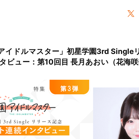
イドルマスター」初星学園3rd Singl
タビュー：第10回目 長月あおい（花海