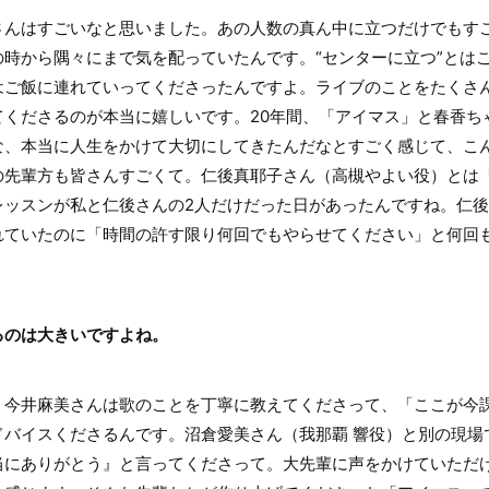
んはすごいなと思いました。あの人数の真ん中に立つだけでもす
時から隅々にまで気を配っていたんです。“センターに立つ”とは
はご飯に連れていってくださったんですよ。ライブのことをたくさ
てくださるのが本当に嬉しいです。20年間、「アイマス」と春香ち
な、本当に人生をかけて大切にしてきたんだなとすごく感じて、こ
先輩方も皆さんすごくて。仁後真耶子さん（高槻やよい役）とは「ULT
レッスンが私と仁後さんの2人だけだった日があったんですね。仁
れていたのに「時間の許す限り何回でもやらせてください」と何回
るのは大きいですよね。
今井麻美さんは歌のことを丁寧に教えてくださって、「ここが今
ドバイスくださるんです。沼倉愛美さん（我那覇 響役）と別の現場
当にありがとう』と言ってくださって。大先輩に声をかけていただ