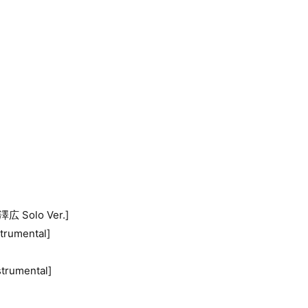
広 Solo Ver.]
umental]
trumental]