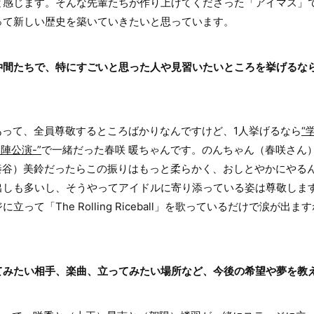
感じます。そんな先輩たちが作り上げてくださった「アイマス」で
って新しい歴史を築いていきたいと思っています。
仲間たちで、特にすごいと思った人や見習いたいところを挙げるな
あって、全員尊敬するところばかりなんですけど、1人挙げるなら
“
-初陣公演-”
で一緒だった春咲 暖ちゃんです。のんちゃん（春咲さん
（秦谷）美鈴だったらこの振りはもっと柔らかく、おしとやかにやる
出しも多いし、そうやってアイドルに寄り添っている姿は尊敬しま
って「The Rolling Riceball」を歌っているだけで涙が出
てみたい相手、楽曲、立ってみたい場所など、今後の希望や夢を教