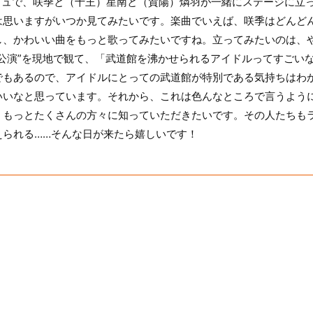
コミュで、咲季と（十王）星南と（賀陽）燐羽が一緒にステージに立
は思いますがいつか見てみたいです。楽曲でいえば、咲季はどんど
し、かわいい曲をもっと歌ってみたいですね。立ってみたいのは、
公演”を現地で観て、「武道館を沸かせられるアイドルってすごい
でもあるので、アイドルにとっての武道館が特別である気持ちはわ
いいなと思っています。それから、これは色んなところで言うよう
、もっとたくさんの方々に知っていただきたいです。その人たちも
えられる……そんな日が来たら嬉しいです！