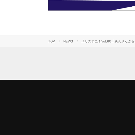
TOP
NEWS
『リスアニ！Vol.60「あんさ