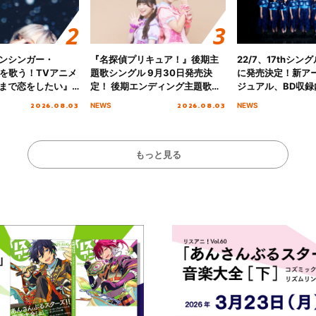
ンシンガー・
『名探偵プリキュア！』後期主
22/7、17thシン
愛”を歌う！TVアニメ
題歌シングル 9月30日発売決
に発売決定！新ア
まで恋をしたい』
定！ 後期エンディング主題歌
ジュアル、BD収録
主題歌「Amore」
「いつかわかる☆きっとあえ
入者特典も解禁！
2026.08.03
2026.08.03
NEWS
NEWS
る」TVサイズ先行配信開始！
もっと見る