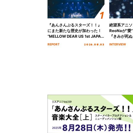
『あんさんぶるスターズ！！』
絶望系アニソ
にまた新たな歴史が加わった！
ReoNaが“
“MELLOW DEAR US 1st JAPAN
『きみが死ぬ
Tour Final「NICE to meet YOU
オープニング
2026.08.03
REPORT
INTERVIEW
!!」Dear 横浜BUNTAI”をレポー
インタビュー
ト!!