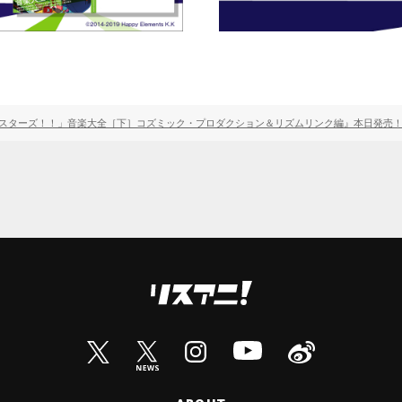
んぶるスターズ！！」音楽大全［下］コズミック・プロダクション＆リズムリンク編』本日発売