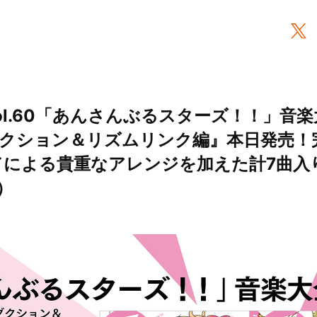
ol.60「あんさんぶるスターズ！！」音
クション＆リズムリンク編』本日発売！
ドによる貴重なアレンジを加えた計7曲入り
）