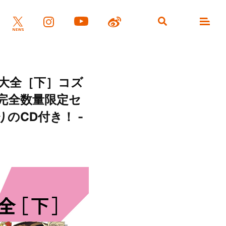
楽大全［下］コズ
完全数量限定セ
のCD付き！ -