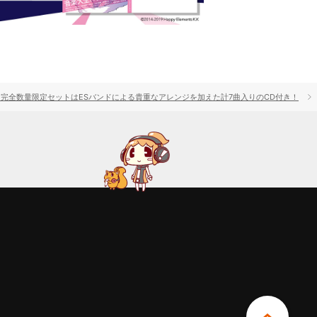
！完全数量限定セットはESバンドによる貴重なアレンジを加えた計7曲入りのCD付き！