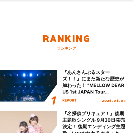
RANKING
ランキング
『あんさんぶるスター
ズ！！』にまた新たな歴史が
加わった！ “MELLOW DEAR
US 1st JAPAN Tour
Final「NICE to meet YOU
2026.08.03
REPORT
!!」Dear 横浜BUNTAI”をレポ
ート!!
『名探偵プリキュア！』後期
主題歌シングル 9月30日発売
決定！ 後期エンディング主題