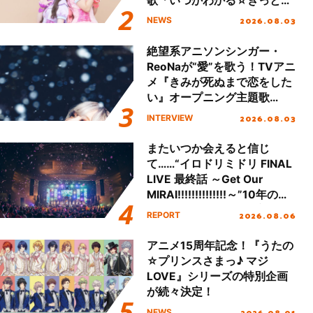
歌「いつかわかる☆きっとあ
える」TVサイズ先行配信開
2026.08.03
NEWS
始！
絶望系アニソンシンガー・
ReoNaが“愛”を歌う！TVアニ
メ『きみが死ぬまで恋をした
い』オープニング主題歌
「Amore」インタビュー
2026.08.03
INTERVIEW
またいつか会えると信じ
て……“イロドリミドリ FINAL
LIVE 最終話 ～Get Our
MIRAI!!!!!!!!!!!!!!～”10年の活
動を経てファイナルを迎える
2026.08.06
REPORT
本公演をレポート
アニメ15周年記念！『うたの
☆プリンスさまっ♪ マジ
LOVE』シリーズの特別企画
が続々決定！
2026.08.01
NEWS