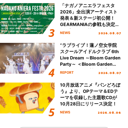
「ナガノアニエラフェスタ
2026」全出演アーティスト
発表＆新ステージ初公開！
GEARMANIAの参戦も決定
し、初となる第3ステージの
2026.08.07
NEWS
全貌が明らかに！
“ラブライブ！蓮ノ空女学院
スクールアイドルクラブ 6th
Live Dream ～Bloom Garden
Party～ ＜Bloom Garden
Party Stage／埼玉公演＞”
2026.08.07
REPORT
Day.1レポート！
10月放送アニメ『パンどろぼ
う』より、OPテーマ＆EDテ
ーマを収録した主題歌CDが
10月28日にリリース決定！
2026.08.06
NEWS