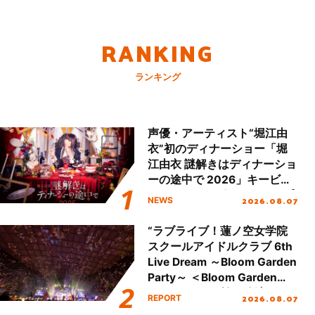
RANKING
ランキング
声優・アーティスト“堀江由
衣”初のディナーショー「堀
江由衣 謎解きはディナーショ
ーの途中で 2026」キービジ
ュアル＆グッズラインナップ
2026.08.07
NEWS
が公開！
“ラブライブ！蓮ノ空女学院
スクールアイドルクラブ 6th
Live Dream ～Bloom Garden
Party～ ＜Bloom Garden
Party Stage／埼玉公演＞”
2026.08.07
REPORT
Day.2レポート！