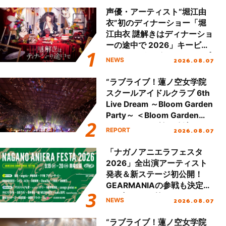
声優・アーティスト“堀江由
衣”初のディナーショー「堀
江由衣 謎解きはディナーショ
ーの途中で 2026」キービジ
ュアル＆グッズラインナップ
2026.08.07
NEWS
が公開！
“ラブライブ！蓮ノ空女学院
スクールアイドルクラブ 6th
Live Dream ～Bloom Garden
Party～ ＜Bloom Garden
Party Stage／埼玉公演＞”
2026.08.07
REPORT
Day.2レポート！
「ナガノアニエラフェスタ
2026」全出演アーティスト
発表＆新ステージ初公開！
GEARMANIAの参戦も決定
し、初となる第3ステージの
2026.08.07
NEWS
全貌が明らかに！
“ラブライブ！蓮ノ空女学院