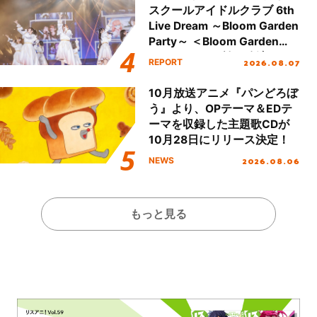
スクールアイドルクラブ 6th
Live Dream ～Bloom Garden
Party～ ＜Bloom Garden
Party Stage／埼玉公演＞”
2026.08.07
REPORT
Day.1レポート！
10月放送アニメ『パンどろぼ
う』より、OPテーマ＆EDテ
ーマを収録した主題歌CDが
10月28日にリリース決定！
2026.08.06
NEWS
もっと見る