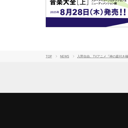
TOP
NEWS
入野自由、TVアニメ『神の庭付き