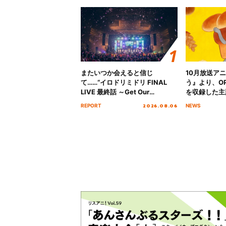
またいつか会えると信じ
10月放送ア
て……“イロドリミドリ FINAL
う』より、O
LIVE 最終話 ～Get Our
を収録した主題
MIRAI!!!!!!!!!!!!!!～”10年の活動
日にリリース
2026.08.06
REPORT
NEWS
を経てファイナルを迎える本公
演をレポート