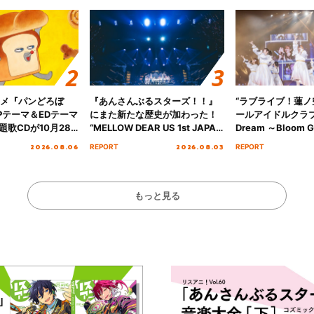
ニメ『パンどろぼ
『あんさんぶるスターズ！！』
“ラブライブ！蓮
Pテーマ＆EDテーマ
にまた新たな歴史が加わった！
ールアイドルクラブ 6
歌CDが10月28
“MELLOW DEAR US 1st JAPAN
Dream ～Bloom Ga
決定！
Tour Final「NICE to meet YOU
～ ＜Bloom Garde
2026.08.06
2026.08.03
REPORT
REPORT
!!」Dear 横浜BUNTAI”をレポー
Stage／埼玉公演＞”
ト!!
ート！
もっと見る