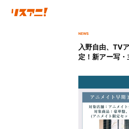
NEWS
入野自由、TV
定！新アー写・主