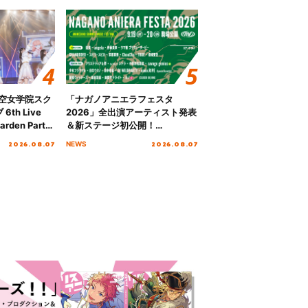
ノ空女学院スク
「ナガノアニエラフェスタ
th Live
2026」全出演アーティスト発表
rden Party
＆新ステージ初公開！
n Party
GEARMANIAの参戦も決定し、
2026.08.07
2026.08.07
NEWS
 Day.1レポ
初となる第3ステージの全貌が明
らかに！