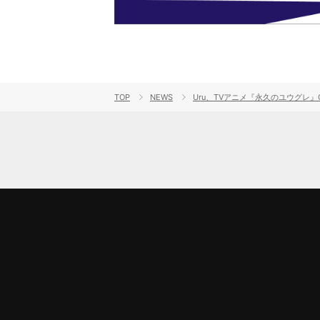
TOP
NEWS
Uru、TVアニメ『永久のユウグレ』