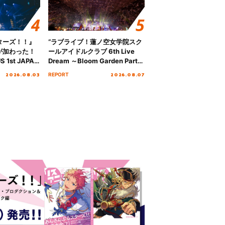
ターズ！！』
“ラブライブ！蓮ノ空女学院スク
が加わった！
ールアイドルクラブ 6th Live
S 1st JAPAN
Dream ～Bloom Garden Party
 to meet YOU
～ ＜Bloom Garden Party
2026.08.03
2026.08.07
REPORT
NTAI”をレポー
Stage／埼玉公演＞” Day.2レポ
ート！