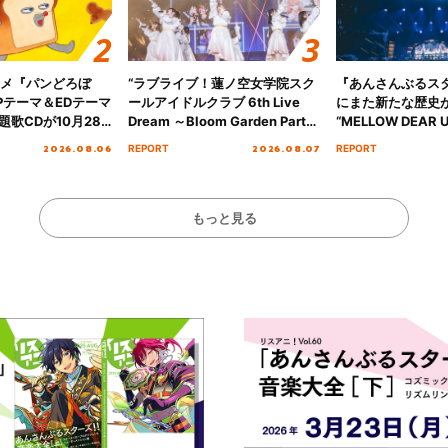
ニメ『パンどろぼ
“ラブライブ！蓮ノ空女学院スク
『あんさんぶるス
Pテーマ＆EDテーマ
ールアイドルクラブ 6th Live
にまた新たな歴史
歌CDが10月28
Dream ～Bloom Garden Party
“MELLOW DEAR U
決定！
～ ＜Bloom Garden Party
Tour Final「NICE
2026.08.06
2026.08.07
REPORT
REPORT
Stage／埼玉公演＞” Day.1レポ
!!」Dear 横浜BU
ート！
ト!!
もっと見る