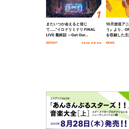
またいつか会えると信じ
10月放送ア
て……“イロドリミドリ FINAL
う』より、O
LIVE 最終話 ～Get Our
を収録した主題
MIRAI!!!!!!!!!!!!!!～”10年の活動
日にリリース
2026.08.06
REPORT
NEWS
を経てファイナルを迎える本公
演をレポート