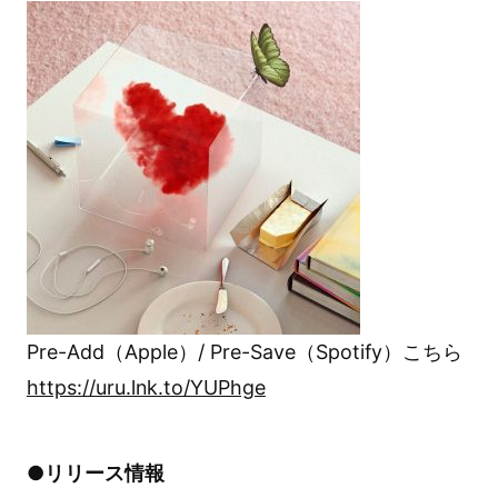
Pre-Add（Apple）/ Pre-Save（Spotify）こちら
https://uru.lnk.to/YUPhge
●リリース情報