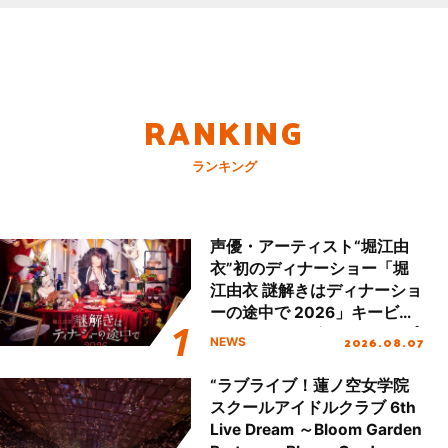
RANKING
ランキング
声優・アーティスト“堀江由
衣”初のディナーショー「堀
江由衣 謎解きはディナーショ
ーの途中で 2026」キービジ
ュアル＆グッズラインナップ
2026.08.07
NEWS
が公開！
“ラブライブ！蓮ノ空女学院
スクールアイドルクラブ 6th
Live Dream ～Bloom Garden