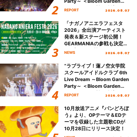
Party～ ＜Bloom Garden
Party Stage／埼玉公演＞”
2026.08.07
REPORT
Day.2レポート！
「ナガノアニエラフェスタ
2026」全出演アーティスト
発表＆新ステージ初公開！
GEARMANIAの参戦も決定
し、初となる第3ステージの
2026.08.07
NEWS
全貌が明らかに！
“ラブライブ！蓮ノ空女学院
スクールアイドルクラブ 6th
Live Dream ～Bloom Garden
Party～ ＜Bloom Garden
Party Stage／埼玉公演＞”
2026.08.07
REPORT
Day.1レポート！
10月放送アニメ『パンどろぼ
う』より、OPテーマ＆EDテ
ーマを収録した主題歌CDが
10月28日にリリース決定！