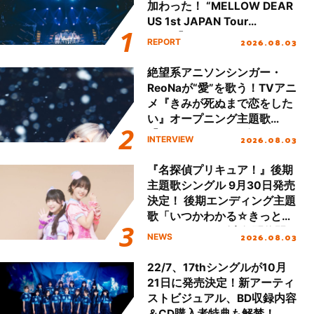
加わった！ “MELLOW DEAR
US 1st JAPAN Tour
Final「NICE to meet YOU
2026.08.03
REPORT
!!」Dear 横浜BUNTAI”をレポ
ート!!
絶望系アニソンシンガー・
ReoNaが“愛”を歌う！TVアニ
メ『きみが死ぬまで恋をした
い』オープニング主題歌
「Amore」インタビュー
2026.08.03
INTERVIEW
『名探偵プリキュア！』後期
主題歌シングル 9月30日発売
決定！ 後期エンディング主題
歌「いつかわかる☆きっとあ
える」TVサイズ先行配信開
2026.08.03
NEWS
始！
22/7、17thシングルが10月
21日に発売決定！新アーティ
ストビジュアル、BD収録内容
＆CD購入者特典も解禁！