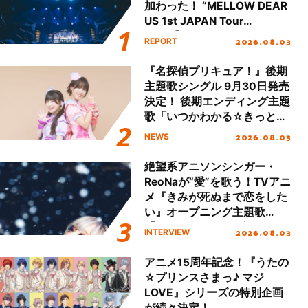
加わった！ “MELLOW DEAR
US 1st JAPAN Tour
Final「NICE to meet YOU
2026.08.03
REPORT
!!」Dear 横浜BUNTAI”をレポ
ート!!
『名探偵プリキュア！』後期
主題歌シングル 9月30日発売
決定！ 後期エンディング主題
歌「いつかわかる☆きっとあ
える」TVサイズ先行配信開
2026.08.03
NEWS
始！
絶望系アニソンシンガー・
ReoNaが“愛”を歌う！TVアニ
メ『きみが死ぬまで恋をした
い』オープニング主題歌
「Amore」インタビュー
2026.08.03
INTERVIEW
アニメ15周年記念！『うたの
☆プリンスさまっ♪ マジ
LOVE』シリーズの特別企画
が続々決定！