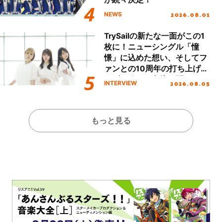
2026.08.01
NEWS
TrySailの新たな一面がこの1
枚に！ニューシングル「憧
憬」に込めた想い、そしてフ
ァンとの10周年の打ち上げラ
イブを終えた心境を聞いた。
2026.08.05
INTERVIEW
もっと見る