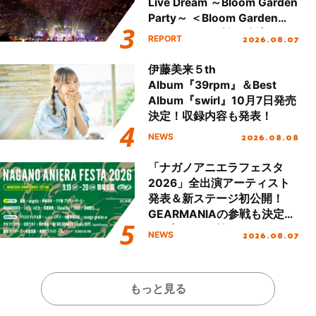
Live Dream ～Bloom Garden
Party～ ＜Bloom Garden
Party Stage／埼玉公演＞”
2026.08.07
REPORT
Day.2レポート！
伊藤美来５th
Album『39rpm』＆Best
Album『swirl』10月7日発売
決定！収録内容も発表！
2026.08.08
NEWS
「ナガノアニエラフェスタ
2026」全出演アーティスト
発表＆新ステージ初公開！
GEARMANIAの参戦も決定
し、初となる第3ステージの
2026.08.07
NEWS
全貌が明らかに！
もっと見る