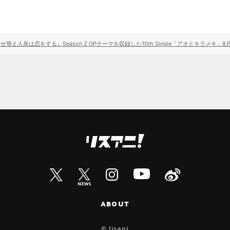
え人形は恋をする』Season 2 OPテーマを収録した10th Single「アオとキラメキ」
ABOUT
© lisani