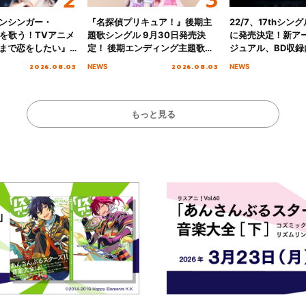
ンシンガー・
『名探偵プリキュア！』後期主
22/7、17thシン
愛”を歌う！TVアニメ
題歌シングル 9月30日発売決
に発売決定！新ア
まで恋をしたい』
定！ 後期エンディング主題歌
ジュアル、BD収録
主題歌「Amore」
「いつかわかる☆きっとあえ
入者特典も解禁！
2026.08.03
2026.08.03
NEWS
NEWS
る」TVサイズ先行配信開始！
もっと見る