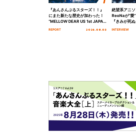
『あんさんぶるスターズ！！』
絶望系アニソ
にまた新たな歴史が加わった！
ReoNaが“
“MELLOW DEAR US 1st JAPAN
『きみが死ぬ
Tour Final「NICE to meet YOU
オープニング
2026.08.03
REPORT
INTERVIEW
!!」Dear 横浜BUNTAI”をレポー
インタビュー
ト!!