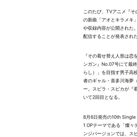
このたび、TVアニメ『そ
の新曲「アオとキラメキ」を
や収録内容が公開された。
配信することが発表され
『その着せ替え人形は恋を
ンガン』No.07号にて
らし）」を目指す男子高
者のギャル・喜多川海夢（
ー。スピラ・スピカが『着せ
いて2回目となる。
8月6日発売の10th S
1 OPテーマである「燦
ンジバージョンでは、ス