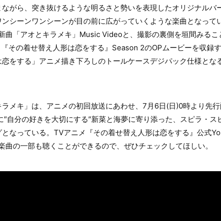
まながら、突き抜けるような明るさと勢いを表現したオリジナルバ
ワンシーンワンシーンが目の前に広がっていくような楽曲となってい
、新曲「アオとキラメキ」Music Videoと、撮影の裏側を垣間みることの
ニメ『その着せ替え人形は恋をする』Season 2のOPムービーを収
は恋をする」アニメ描き下ろしのトールケースデジパック仕様とな
ラメキ」は、アニメの初回放送にあわせ、7月6日(日)0時より先
りさらに″自分の好きを大切にする″新菜と海夢に寄り添った、スピラ・
となっている。TVアニメ『その着せ替え人形は恋をする』公式You
PVから楽曲の一部も聴くことができるので、ぜひチェックしてほしい。