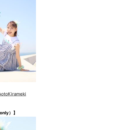
/AotoKirameki
nly）】