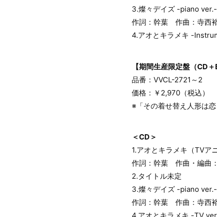
3.燦々デイズ -piano 
作詞：幹葉 作曲：寺西
4.アオとキラメキ -Instr
【期間生産限定盤（CD＋Bl
品番：VVCL-2721～2
価格：￥2,970（税込）
※「その着せ替え人形は
＜CD＞
1.アオとキラメキ（TVア
作詞：幹葉 作曲・編曲：
2.タイトル未定
3.燦々デイズ -piano 
作詞：幹葉 作曲：寺西
4.アオとキラメキ -TV ver