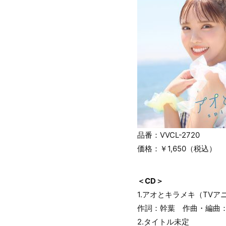
品番：VVCL-2720
価格：￥1,650（税込）
＜CD＞
1.アオとキラメキ（TVア
作詞：幹葉 作曲・編曲：
2.タイトル未定