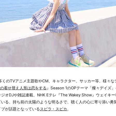
数多くのTVアニメ主題歌やCM、キャラクター、サッカー等、様々
の着せ替え人形は恋をする
』Season 1のOPテーマ「燦々デイズ
オDJや雑誌連載、NHK Eテレ『The Wakey Show』ウェイ
ている、持ち前の太陽のような明るさで、聴く人の心に寄り添い勇
イブが話題となっている
スピラ・スピカ
。