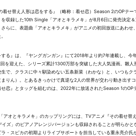
の着せ替え人形は恋をする』（略称：着せ恋）Season 2のOPテ
収録した10th Single「アオとキラメキ」が8月6日に発売決定
さらに、表題曲「アオとキラメキ」がアニメの初回放送にあわせ、7
た。
する』は、『ヤングガンガン』にて2018年より約7年連載し、今年
最終回を迎えた、シリーズ累計1300万部を突破した大人気漫画。雛
校生で、クラスに中々馴染めない五条新菜（わかな）と、いつもク
まりん）。とあるきっかけで真逆な2人の世界が交わり動き出すコ
恋』とタッグを組むのは、2022年に放送されたSeason 1のO
ingle「アオとキラメキ」のカップリングには、TVアニメ『その着せ替え
々デイズ」のピアノアレンジバージョンも収録されることが明らかと
ピラ・スピカの初期よりライブサポートを担当している重永亮介氏