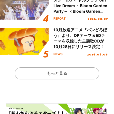
スクールアイドルクラブ 6th
Live Dream ～Bloom Garden
Party～ ＜Bloom Garden
Party Stage／埼玉公演＞”
2026.08.07
REPORT
Day.1レポート！
10月放送アニメ『パンどろぼ
う』より、OPテーマ＆EDテ
ーマを収録した主題歌CDが
10月28日にリリース決定！
2026.08.06
NEWS
もっと見る