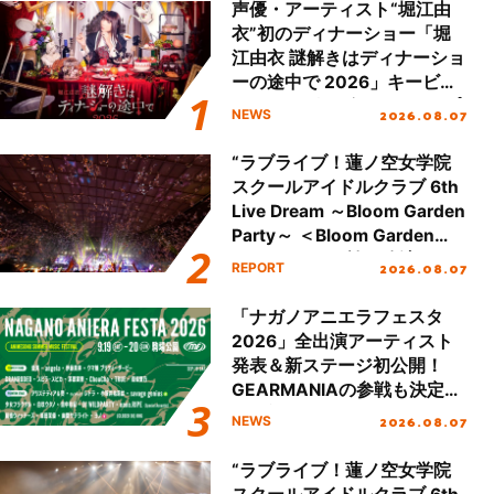
声優・アーティスト“堀江由
衣”初のディナーショー「堀
江由衣 謎解きはディナーショ
ーの途中で 2026」キービジ
ュアル＆グッズラインナップ
2026.08.07
NEWS
が公開！
“ラブライブ！蓮ノ空女学院
スクールアイドルクラブ 6th
Live Dream ～Bloom Garden
Party～ ＜Bloom Garden
Party Stage／埼玉公演＞”
2026.08.07
REPORT
Day.2レポート！
「ナガノアニエラフェスタ
2026」全出演アーティスト
発表＆新ステージ初公開！
GEARMANIAの参戦も決定
し、初となる第3ステージの
2026.08.07
NEWS
全貌が明らかに！
“ラブライブ！蓮ノ空女学院