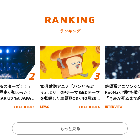
RANKING
ランキング
るスターズ！！』
10月放送アニメ『パンどろぼ
絶望系アニソンシ
歴史が加わった！
う』より、OPテーマ＆EDテーマ
ReoNaが“愛”を
AR US 1st JAPAN
を収録した主題歌CDが10月28
『きみが死ぬまで
NICE to meet YOU
日にリリース決定！
オープニング主題歌
2026.08.03
2026.08.06
NEWS
INTERVIEW
横浜BUNTAI”をレポー
インタビュー
もっと見る