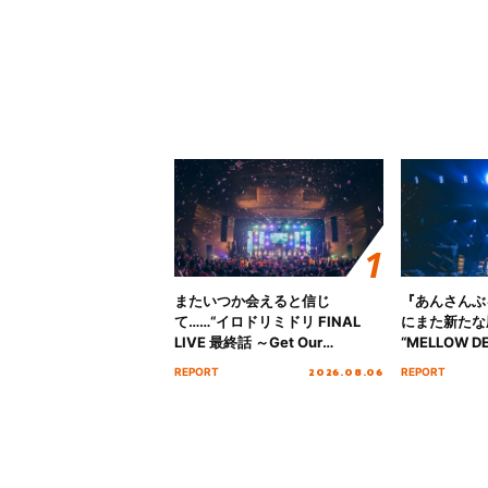
またいつか会えると信じ
『あんさんぶ
て……“イロドリミドリ FINAL
にまた新たな
LIVE 最終話 ～Get Our
“MELLOW DE
MIRAI!!!!!!!!!!!!!!～”10年の活動
Tour Final「
2026.08.06
REPORT
REPORT
を経てファイナルを迎える本公
!!」Dear 
演をレポート
ト!!