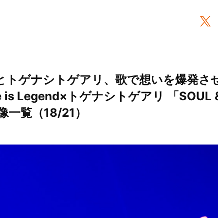
egendとトゲナシトゲアリ、歌で想いを爆発
 is Legend×トゲナシトゲアリ 「SOUL 
像一覧（18/21）