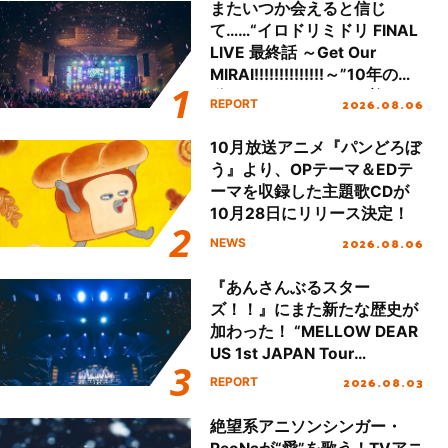
またいつか会えると信じ
て……“イロドリミドリ FINAL
LIVE 最終話 ～Get Our
MIRAI!!!!!!!!!!!!!!～”10年の活
動を経てファイナルを迎える
2026.08.06
REPORT
本公演をレポート
10月放送アニメ『パンどろぼ
う』より、OPテーマ＆EDテ
ーマを収録した主題歌CDが
10月28日にリリース決定！
2026.08.06
NEWS
『あんさんぶるスター
ズ！！』にまた新たな歴史が
加わった！ “MELLOW DEAR
US 1st JAPAN Tour
Final「NICE to meet YOU
2026.08.03
REPORT
!!」Dear 横浜BUNTAI”をレポ
ート!!
絶望系アニソンシンガー・