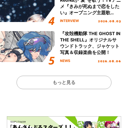
ReoNaが“愛”を歌う！TVアニ
メ『きみが死ぬまで恋をした
い』オープニング主題歌
「Amore」インタビュー
2026.08.03
INTERVIEW
『攻殻機動隊 THE GHOST IN
THE SHELL』オリジナルサ
ウンドトラック、ジャケット
写真＆収録楽曲を公開！
2026.08.06
NEWS
もっと見る