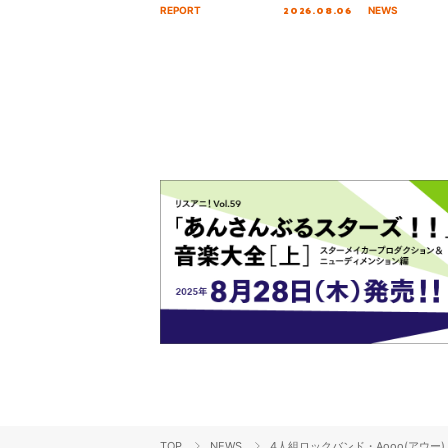
MIRAI!!!!!!!!!!!!!!～”10年の活動
日にリリース
2026.08.06
REPORT
NEWS
を経てファイナルを迎える本公
演をレポート
TOP
NEWS
4人組ロックバンド・Aooo(アウ