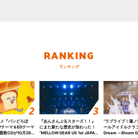
RANKING
ランキング
ニメ『パンどろぼ
『あんさんぶるスターズ！！』
“ラブライブ！蓮
Pテーマ＆EDテーマ
にまた新たな歴史が加わった！
ールアイドルクラブ 6
歌CDが10月28
“MELLOW DEAR US 1st JAPAN
Dream ～Bloom Ga