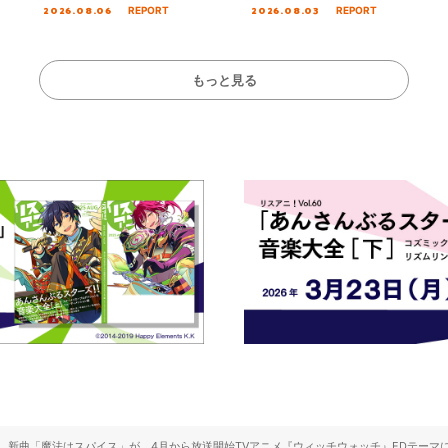
決定！
Tour Final「NICE to meet YOU
～ ＜Bloom Garde
2026.08.06
2026.08.03
REPORT
REPORT
!!」Dear 横浜BUNTAI”をレポー
Stage／埼玉公演＞”
ト!!
ート！
もっと見る
ー)、新曲「魔法はスパイス」が、4月から放送開始TVアニメ『ウィッチウォッチ』EDテーマ