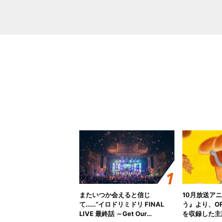
またいつか会えると信じ
10月放送ア
て……“イロドリミドリ FINAL
う』より、O
LIVE 最終話 ～Get Our
を収録した主題