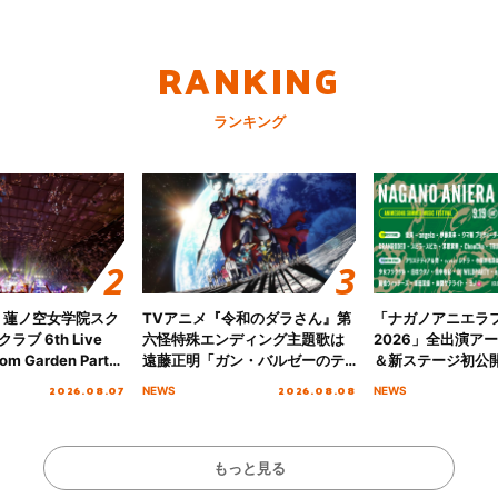
RANKING
ランキング
！蓮ノ空女学院スク
TVアニメ『令和のダラさん』第
「ナガノアニエラ
ブ 6th Live
六怪特殊エンディング主題歌は
2026」全出演ア
om Garden Party
遠藤正明「ガン・バルゼーのテ
＆新ステージ初公
arden Party
ーマ」！ノンクレジットエンデ
GEARMANIAの
2026.08.07
2026.08.08
NEWS
NEWS
公演＞” Day.2レポ
ィング映像も公開！
初となる第3ステ
らかに！
もっと見る