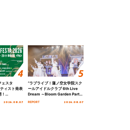
フェスタ
“ラブライブ！蓮ノ空女学院スク
ーティスト発表
ールアイドルクラブ 6th Live
開！
Dream ～Bloom Garden Party
参戦も決定し、
～ ＜Bloom Garden Party
2026.08.07
2026.08.07
REPORT
ージの全貌が明
Stage／埼玉公演＞” Day.1レポ
ート！