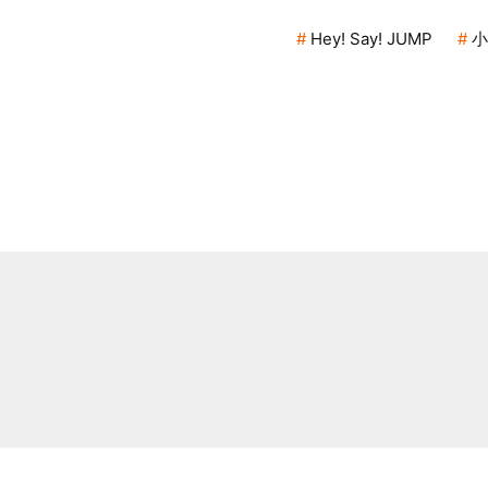
Hey! Say! JUMP
小