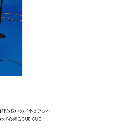
て好評放送中の『
小３アシベ
心躍るCUE CUE