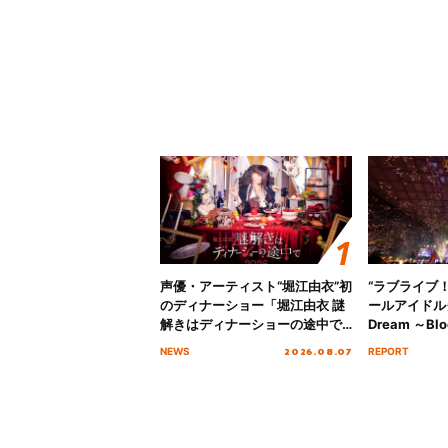
声優・アーティスト“堀江由衣”初
“ラブライブ
のディナーショー「堀江由衣 謎
ールアイドルクラ
解きはディナーショーの途中で
Dream ～Blo
2026」キービジュアル＆グッズ
～ ＜Bloom G
2026.08.07
NEWS
REPORT
ラインナップが公開！
Stage／埼玉
ート！