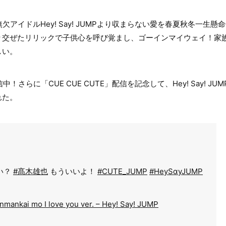
欠アイドルHey! Say! JUMPより収まらない愛を春夏秋冬一生
り交ぜたリリックで子供心を呼び覚まし、ゴーインマイウェイ！家
しい。
信中！さらに「CUE CUE CUTE」配信を記念して、Hey! Say! 
れた。
い？
#髙木雄也
もういいよ！
#CUTE_JUMP
#HeySɑyJUMP
ankai mo I love you ver. – Hey! Say! JUMP