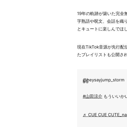
19年の軌跡が築いた完全無
字熟語や呪文、会話を織
とキュートに楽しんでほ
現在TikTok音源が先行配
たプレイリストも公開さ
@heysayjump_storm
#山田涼介
もういいか
♬ CUE CUE CUTE_nanm