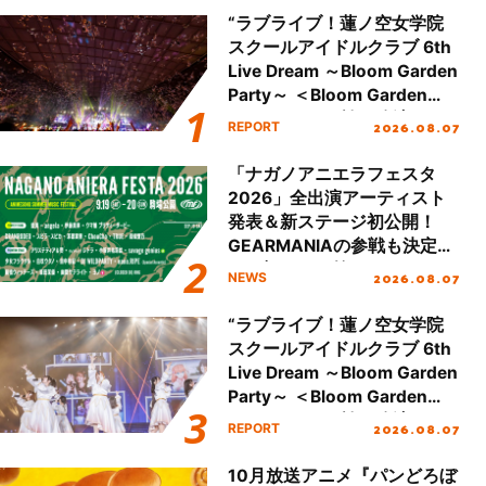
“ラブライブ！蓮ノ空女学院
スクールアイドルクラブ 6th
Live Dream ～Bloom Garden
Party～ ＜Bloom Garden
Party Stage／埼玉公演＞”
2026.08.07
REPORT
Day.2レポート！
「ナガノアニエラフェスタ
2026」全出演アーティスト
発表＆新ステージ初公開！
GEARMANIAの参戦も決定
し、初となる第3ステージの
2026.08.07
NEWS
全貌が明らかに！
“ラブライブ！蓮ノ空女学院
スクールアイドルクラブ 6th
Live Dream ～Bloom Garden
Party～ ＜Bloom Garden
Party Stage／埼玉公演＞”
2026.08.07
REPORT
Day.1レポート！
10月放送アニメ『パンどろぼ