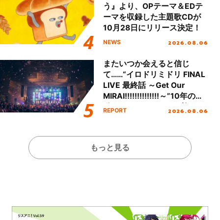
う』より、OPテーマ＆EDテ
ーマを収録した主題歌CDが
10月28日にリリース決定！
2026.08.06
NEWS
またいつか会えると信じ
て……“イロドリミドリ FINAL
LIVE 最終話 ～Get Our
MIRAI!!!!!!!!!!!!!!～”10年の活
動を経てファイナルを迎える
2026.08.06
REPORT
本公演をレポート
もっと見る