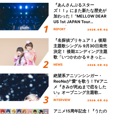
『あんさんぶるスター
ズ！！』にまた新たな歴史が
加わった！ “MELLOW DEAR
US 1st JAPAN Tour
Final「NICE to meet YOU
2026.08.03
REPORT
!!」Dear 横浜BUNTAI”をレポ
ート!!
『名探偵プリキュア！』後期
主題歌シングル 9月30日発売
決定！ 後期エンディング主題
歌「いつかわかる☆きっとあ
える」TVサイズ先行配信開
2026.08.03
NEWS
始！
絶望系アニソンシンガー・
ReoNaが“愛”を歌う！TVアニ
メ『きみが死ぬまで恋をした
い』オープニング主題歌
「Amore」インタビュー
2026.08.03
INTERVIEW
アニメ15周年記念！『うたの