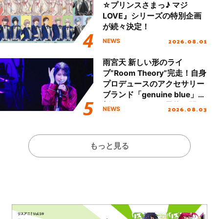
☆プリンスさまっ♪ マジ
LOVE』シリーズの特別企画
が続々決定！
2026.08.01
NEWS
雨宮天 新しい形のライ
ブ”Room Theory”完走！自身
プロデュースのアクセサリー
ブランド「genuine blue」の
新作アクセサリー予約も開
2026.08.03
NEWS
始！
もっと見る