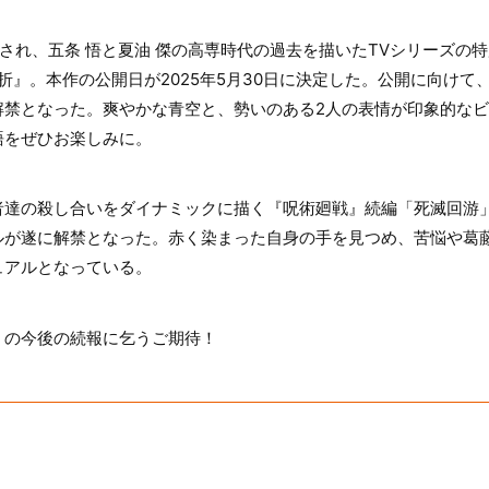
放送され、五条 悟と夏油 傑の高専時代の過去を描いたTVシリーズの
折』。本作の公開日が2025年5月30日に決定した。公開に向けて、
解禁となった。爽やかな青空と、勢いのある2人の表情が印象的な
語をぜひお楽しみに。
達の殺し合いをダイナミックに描く『呪術廻戦』続編「死滅回游」
ルが遂に解禁となった。赤く染まった自身の手を見つめ、苦悩や葛
ュアルとなっている。
」の今後の続報に乞うご期待！