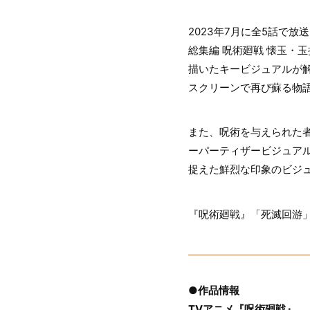
2023年7月に全5話で
総集編 呪術廻戦 懐玉・玉
描いたキービジュアルが
スクリーンで再び蘇る物
また、呪術を与えられた者
ーパーティザービジュア
捉えた鮮烈な印象のビジ
『呪術廻戦』「死滅回游
●作品情報
TVアニメ『呪術廻戦』