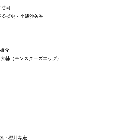
古浩司
平松禎史・小磯沙矢香
輪雄介
川大輔（モンスターズエッグ）
り
 傑：櫻井孝宏