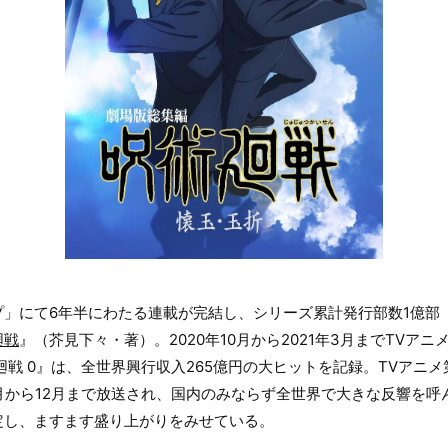
プ」にて6年半にわたる連載が完結し、シリーズ累計発行部数1億部
廻戦
』（芥見下々・著）。2020年10月から2021年3月までTVア
廻戦 0』は、全世界興行収入265億円の大ヒットを記録。TVアニ
7月から12月まで放送され、国内のみならず全世界で大きな反響を
定し、ますます盛り上がりをみせている。