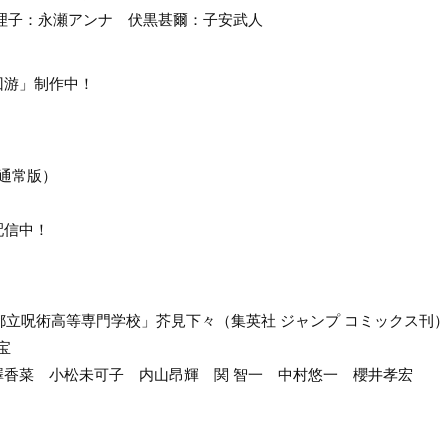
理子：永瀬アンナ 伏黒甚爾：子安武人
回游」制作中！
／通常版）
配信中！
京都立呪術高等専門学校」芥見下々（集英社 ジャンプ コミックス刊
宝
澤香菜 小松未可子 内山昂輝 関 智一 中村悠一 櫻井孝宏