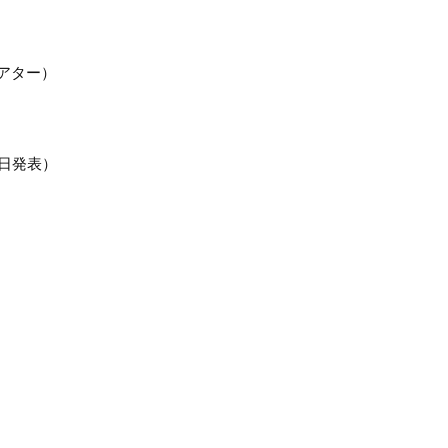
アター）
日発表）