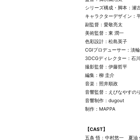
シリーズ構成・脚本：瀬
キャラクターデザイン：
副監督：愛敬亮太
美術監督：東 潤一
色彩設計：松島英子
CGIプロデューサー：淡
3DCGディレクター：石
撮影監督：伊藤哲平
編集：柳 圭介
音楽：照井順政
音響監督：えびなやすの
音響制作：dugout
制作：MAPPA
【CAST】
五条 悟：中村悠一 夏油