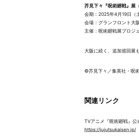
芥見下々『呪術廻戦』展
会期：2025年4月19日（
会場：グランフロント大阪
主催：呪術廻戦展プロジ
大阪に続く、追加巡回展も
©芥見下々／集英社・呪
関連リンク
TVアニメ『呪術廻戦』公
https://jujutsukaisen.jp/