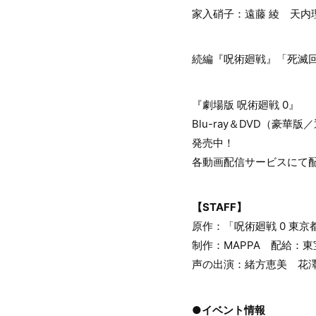
家入硝子：遠藤 綾 天内
続編『呪術廻戦』「死滅
『劇場版 呪術廻戦 0』
Blu-ray＆DVD（豪華版
発売中！
各動画配信サービスにて
【STAFF】
原作：「呪術廻戦 0 東
制作：MAPPA 配給：東
声の出演：緒方恵美 花
●イベント情報