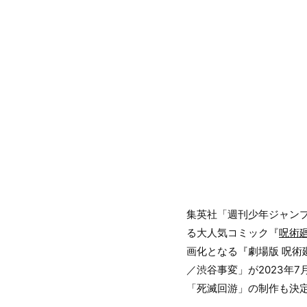
集英社「週刊少年ジャン
る大人気コミック『
呪術
画化となる『劇場版 呪術
／渋谷事変」が2023年
「死滅回游」の制作も決