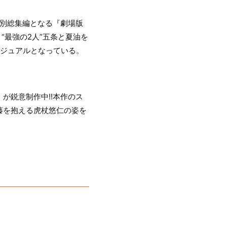
特別総集編となる『劇場版
“最強の2人”五条と夏油を
ビジュアルとなっている。
が鋭意制作中!!本作のス
藤を抱える虎杖悠仁の姿を