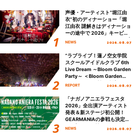
声優・アーティスト“堀江由
衣”初のディナーショー「堀
江由衣 謎解きはディナーショ
ーの途中で 2026」キービジ
ュアル＆グッズラインナップ
2026.08.07
NEWS
が公開！
“ラブライブ！蓮ノ空女学院
スクールアイドルクラブ 6th
Live Dream ～Bloom Garden
Party～ ＜Bloom Garden
Party Stage／埼玉公演＞”
2026.08.07
REPORT
Day.2レポート！
「ナガノアニエラフェスタ
2026」全出演アーティスト
発表＆新ステージ初公開！
GEARMANIAの参戦も決定
し、初となる第3ステージの
2026.08.07
NEWS
全貌が明らかに！