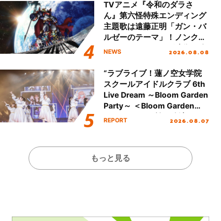
TVアニメ『令和のダラさ
ん』第六怪特殊エンディング
主題歌は遠藤正明「ガン・バ
ルゼーのテーマ」！ノンクレ
ジットエンディング映像も公
2026.08.08
NEWS
開！
“ラブライブ！蓮ノ空女学院
スクールアイドルクラブ 6th
Live Dream ～Bloom Garden
Party～ ＜Bloom Garden
Party Stage／埼玉公演＞”
2026.08.07
REPORT
Day.1レポート！
もっと見る