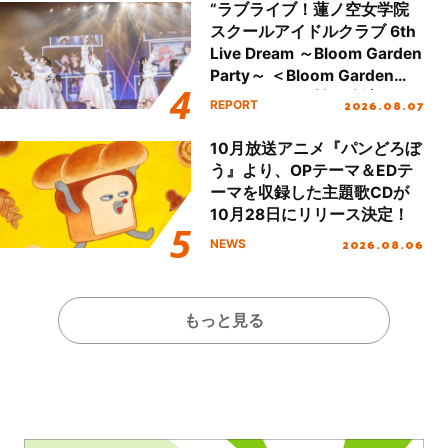
“ラブライブ！蓮ノ空女学院
スクールアイドルクラブ 6th
Live Dream ～Bloom Garden
Party～ ＜Bloom Garden
Party Stage／埼玉公演＞”
2026.08.07
REPORT
Day.1レポート！
10月放送アニメ『パンどろぼ
う』より、OPテーマ＆EDテ
ーマを収録した主題歌CDが
10月28日にリリース決定！
2026.08.06
NEWS
もっと見る