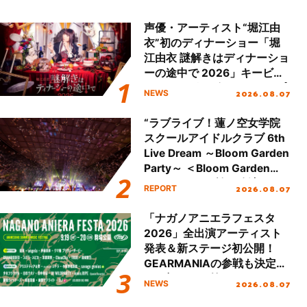
声優・アーティスト“堀江由
衣”初のディナーショー「堀
江由衣 謎解きはディナーショ
ーの途中で 2026」キービジ
ュアル＆グッズラインナップ
2026.08.07
NEWS
が公開！
“ラブライブ！蓮ノ空女学院
スクールアイドルクラブ 6th
Live Dream ～Bloom Garden
Party～ ＜Bloom Garden
Party Stage／埼玉公演＞”
2026.08.07
REPORT
Day.2レポート！
「ナガノアニエラフェスタ
2026」全出演アーティスト
発表＆新ステージ初公開！
GEARMANIAの参戦も決定
し、初となる第3ステージの
2026.08.07
NEWS
全貌が明らかに！