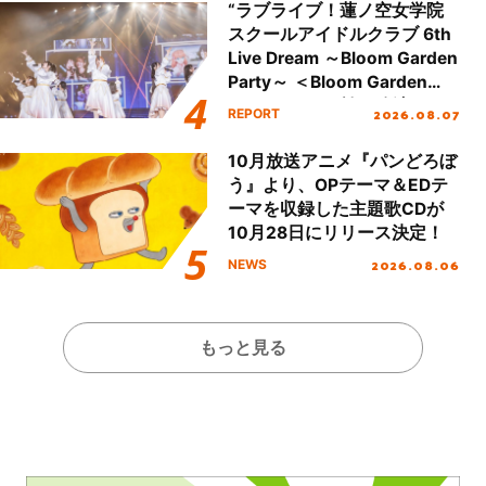
“ラブライブ！蓮ノ空女学院
スクールアイドルクラブ 6th
Live Dream ～Bloom Garden
Party～ ＜Bloom Garden
Party Stage／埼玉公演＞”
2026.08.07
REPORT
Day.1レポート！
10月放送アニメ『パンどろぼ
う』より、OPテーマ＆EDテ
ーマを収録した主題歌CDが
10月28日にリリース決定！
2026.08.06
NEWS
もっと見る