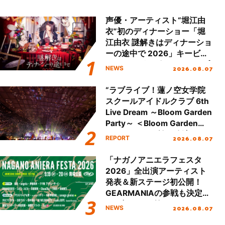
声優・アーティスト“堀江由
衣”初のディナーショー「堀
江由衣 謎解きはディナーショ
ーの途中で 2026」キービジ
ュアル＆グッズラインナップ
2026.08.07
NEWS
が公開！
“ラブライブ！蓮ノ空女学院
スクールアイドルクラブ 6th
Live Dream ～Bloom Garden
Party～ ＜Bloom Garden
Party Stage／埼玉公演＞”
2026.08.07
REPORT
Day.2レポート！
「ナガノアニエラフェスタ
2026」全出演アーティスト
発表＆新ステージ初公開！
GEARMANIAの参戦も決定
し、初となる第3ステージの
2026.08.07
NEWS
全貌が明らかに！