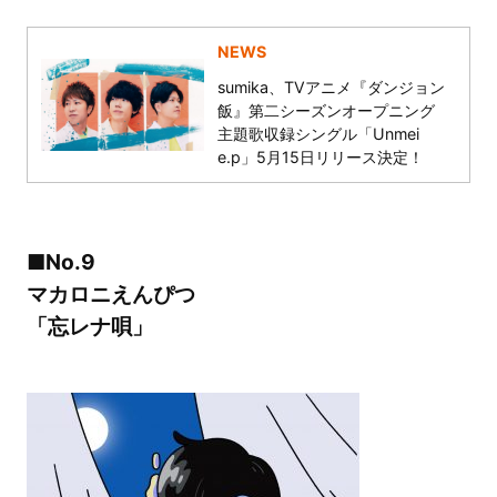
NEWS
sumika、TVアニメ『ダンジョン
飯』第二シーズンオープニング
主題歌収録シングル「Unmei
e.p」5月15日リリース決定！
■No.9
マカロニえんぴつ
「忘レナ唄」