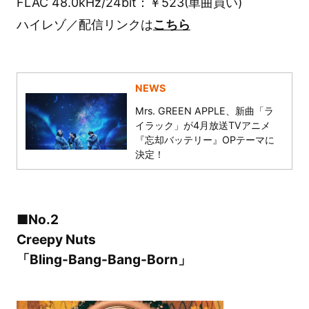
FLAC 48.0kHz/24bit：￥523(単曲買い)
ハイレゾ／配信リンクは
こちら
NEWS
Mrs. GREEN APPLE、新曲「ラ
イラック」が4月放送TVアニメ
『忘却バッテリー』OPテーマに
決定！
■No.2
Creepy Nuts
「Bling-Bang-Bang-Born」