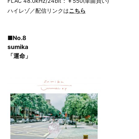
FLAC 48.0kHz/24bit：￥550(単曲買い)
ハイレゾ／配信リンクは
こちら
■No.8
sumika
「運命」