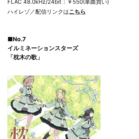
FLAC 48.0kHz/24bit：￥550(単曲買い)
ハイレゾ／配信リンクは
こちら
■No.7
イルミネーションスターズ
「枕木の歌」