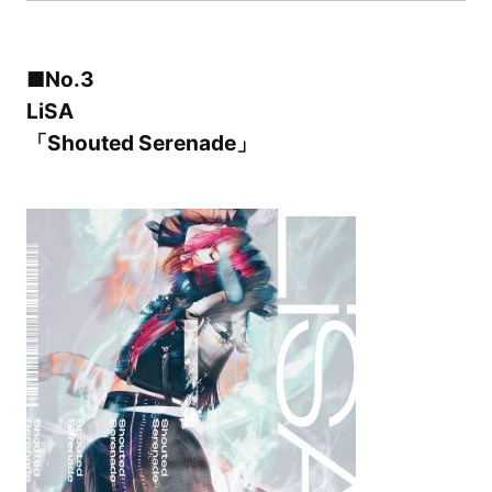
■No.3
LiSA
「Shouted Serenade」