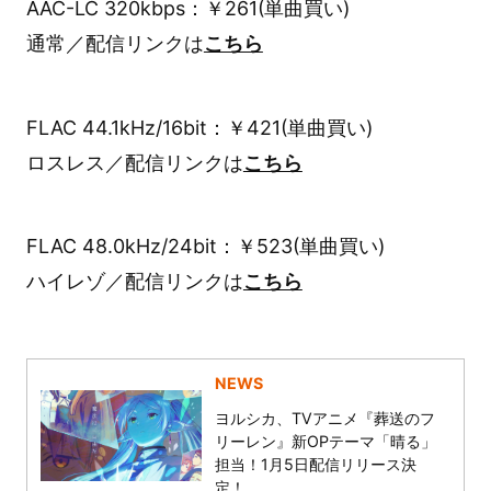
AAC-LC 320kbps：￥261(単曲買い)
通常／配信リンクは
こちら
FLAC 44.1kHz/16bit：￥421(単曲買い)
ロスレス／配信リンクは
こちら
FLAC 48.0kHz/24bit：￥523(単曲買い)
ハイレゾ／配信リンクは
こちら
NEWS
ヨルシカ、TVアニメ『葬送のフ
リーレン』新OPテーマ「晴る」
担当！1月5日配信リリース決
定！