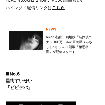
FLAC 48.0kHz/24bit：￥550(単曲買い)
ハイレゾ／配信リンクは
こちら
NEWS
aikoの新曲、劇場版「名探偵コ
ナン 100万ドルの五稜星（みち
しるべ）」の主題歌「相思相
愛」が配信スタート！
■No.6
星街すいせい
「ビビデバ」