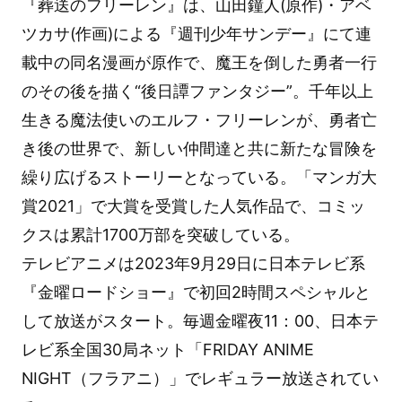
『葬送のフリーレン』は、山田鐘人(原作)・アベ
ツカサ(作画)による『週刊少年サンデー』にて連
載中の同名漫画が原作で、魔王を倒した勇者一行
のその後を描く“後日譚ファンタジー”。千年以上
生きる魔法使いのエルフ・フリーレンが、勇者亡
き後の世界で、新しい仲間達と共に新たな冒険を
繰り広げるストーリーとなっている。「マンガ大
賞2021」で大賞を受賞した人気作品で、コミッ
クスは累計1700万部を突破している。
テレビアニメは2023年9月29日に日本テレビ系
『金曜ロードショー』で初回2時間スペシャルと
して放送がスタート。毎週金曜夜11：00、日本テ
レビ系全国30局ネット「FRIDAY ANIME
NIGHT（フラアニ）」でレギュラー放送されてい