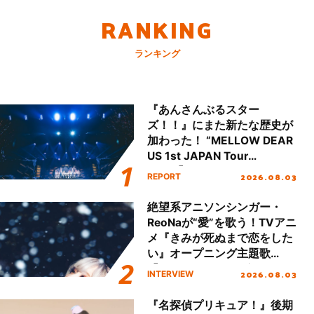
RANKING
ランキング
『あんさんぶるスター
ズ！！』にまた新たな歴史が
加わった！ “MELLOW DEAR
US 1st JAPAN Tour
Final「NICE to meet YOU
2026.08.03
REPORT
!!」Dear 横浜BUNTAI”をレポ
ート!!
絶望系アニソンシンガー・
ReoNaが“愛”を歌う！TVアニ
メ『きみが死ぬまで恋をした
い』オープニング主題歌
「Amore」インタビュー
2026.08.03
INTERVIEW
『名探偵プリキュア！』後期