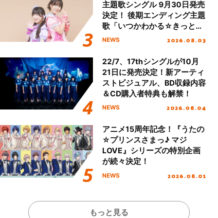
主題歌シングル 9月30日発売
決定！ 後期エンディング主題
歌「いつかわかる☆きっとあ
える」TVサイズ先行配信開
2026.08.03
NEWS
始！
22/7、17thシングルが10月
21日に発売決定！新アーティ
ストビジュアル、BD収録内容
＆CD購入者特典も解禁！
2026.08.04
NEWS
アニメ15周年記念！『うたの
☆プリンスさまっ♪ マジ
LOVE』シリーズの特別企画
が続々決定！
2026.08.01
NEWS
もっと見る