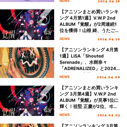
2024.04.16
NEWS
【アニソンまとめ買いランキ
ング 4月第1週】V.W.P 2nd
ALBUM『覚醒』が2周連続1
位を獲得！山根 綺、うたごえ
はミルフィーユが初登場
2024.04.10
NEWS
【アニソンランキング 4月第
1週】LiSA「Shouted
Serenade」、水樹奈々
「ADRENALIZED」と2024
年春アニメ主題歌が続々と登
2024.04.09
NEWS
場！
【アニソンまとめ買いランキ
ング 3月第4週】V.W.P 2nd
ALBUM『覚醒』が見事1位に
輝く！祖堅 正慶が2位、ヰ世
界情緒が3位を獲得
2024.04.03
NEWS
【アニソンランキング 3月第