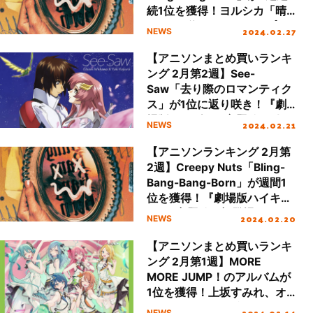
続1位を獲得！ヨルシカ「晴
る」が2位へランクアップ
2024.02.27
NEWS
【アニソンまとめ買いランキ
ング 2月第2週】See-
Saw「去り際のロマンティク
ス」が1位に返り咲き！『劇
場版ガンダム』主題歌が引き
2024.02.21
NEWS
続き好調
【アニソンランキング 2月第
2週】Creepy Nuts「Bling-
Bang-Bang-Born」が週間1
位を獲得！『劇場版ハイキュ
ー!!』主題歌が初登場
2024.02.20
NEWS
【アニソンまとめ買いランキ
ング 2月第1週】MORE
MORE JUMP！のアルバムが
1位を獲得！上坂すみれ、オ
ーイシマサヨシが初登場ラン
2024.02.14
NEWS