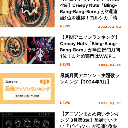
4週】Creepy Nuts「Bling-
Bang-Bang-Born」が7週連
続1位を獲得！ヨルシカ「晴
る」、Uru「アンビバレン
2024.04.02
NEWS
ト」もロングヒット
【月間アニソンランキング】
Creepy Nuts「Bling-Bang-
Bang-Born」が単曲部門月間
1位！まとめ部門はV.W.P
2nd ALBUM『覚醒』が1位、
2024.04.01
NEWS
ホロライブ関連楽曲がTOP10
のうち6作品ランクイン
最新月間アニソン・主題歌ラ
ンキング【2024年3月】
2024.04.01
NEWS
【アニソンまとめ買いランキ
ング 3月第3週】星街すいせ
い「ビビデバ」が見事1位を