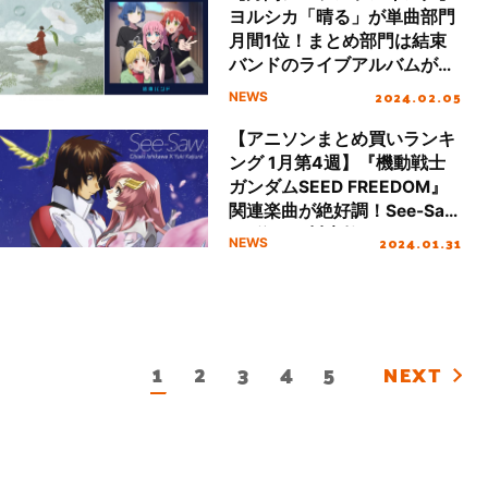
ヨルシカ「晴る」が単曲部門
月間1位！まとめ部門は結束
バンドのライブアルバムが月
間1位を獲得（集計期間：1/1
2024.02.05
NEWS
～1/31）
【アニソンまとめ買いランキ
ング 1月第4週】『機動戦士
ガンダムSEED FREEDOM』
関連楽曲が絶好調！See-Saw
が1位、西川貴教 with
2024.01.31
NEWS
t.komuroが2位を獲得
1
2
3
4
5
NEXT