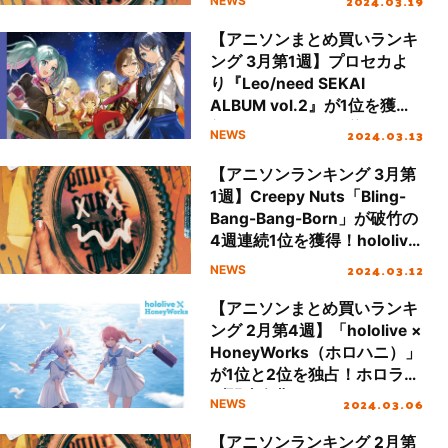
2024.03.19
NEWS
【アニソンまとめ買いランキ
ング 3月第1週】プロセカよ
り『Leo/need SEKAI
ALBUM vol.2』が1位を獲
得！ときのそらが2位、ウマ
2024.03.13
NEWS
娘が3位にランクイン
【アニソンランキング 3月第
1週】Creepy Nuts「Bling-
Bang-Bang-Born」が破竹の
4週連続1位を獲得！hololive
IDOL PROJECT、シーズが初
2024.03.12
NEWS
登場
【アニソンまとめ買いランキ
ング 2月第4週】「hololive ×
HoneyWorks（ホロハニ）」
が1位と2位を独占！ホロライ
ブ関連楽曲が4タイトルラン
2024.03.06
NEWS
クイン
【アニソンランキング 2月第