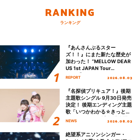
RANKING
ランキング
『あんさんぶるスター
ズ！！』にまた新たな歴史が
加わった！ “MELLOW DEAR
US 1st JAPAN Tour
Final「NICE to meet YOU
2026.08.03
REPORT
!!」Dear 横浜BUNTAI”をレポ
ート!!
『名探偵プリキュア！』後期
主題歌シングル 9月30日発売
決定！ 後期エンディング主題
歌「いつかわかる☆きっとあ
える」TVサイズ先行配信開
2026.08.03
NEWS
始！
絶望系アニソンシンガー・