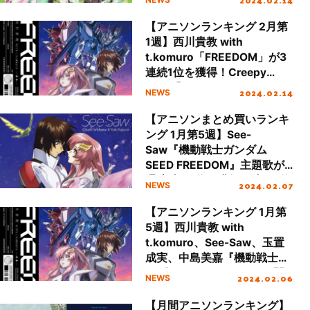
クイン
【アニソンランキング 2月第
1週】西川貴教 with
t.komuro「FREEDOM」が3
連続1位を獲得！Creepy
Nuts「Bling-Bang-Bang-
2024.02.14
NEWS
Born」が2位に再浮上
【アニソンまとめ買いランキ
ング 1月第5週】See-
Saw『機動戦士ガンダム
SEED FREEDOM』主題歌が2
週連続の1位を獲得！続く2位
2024.02.07
NEWS
はmilet！
【アニソンランキング 1月第
5週】西川貴教 with
t.komuro、See-Saw、玉置
成実、中島美嘉『機動戦士ガ
ンダムSEED FREEDOM』関
2024.02.06
NEWS
連楽曲が4作TOP10入り！
【月間アニソンランキング】