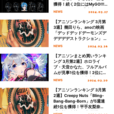
獲得！続く2位にはMyGO!!!!!
の4th シングル「砂寸奏／回
2024.03.27
NEWS
層浮」がランクイン
【アニソンランキング 3月第
3週】幾田りら、anoの映画
「デッドデッドデーモンズデ
デデデデストラクション」 主
題歌「青春謳歌」「絶絶絶絶
2024.03.26
NEWS
対聖域」が初登場TOP5入
り！
【アニソンまとめ買いランキ
ング 3月第2週】ホロライ
ブ・天音かなた、フルアルバ
ムが見事1位を獲得！2位に
ASCA、3位に鈴木達央がラ
2024.03.20
NEWS
ンクイン
【アニソンランキング 3月第
2週】Creepy Nuts「Bling-
Bang-Bang-Born」が5週連
続1位を獲得！平手友梨奈
「絶望の女神」が初登場