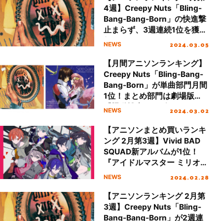
4週】Creepy Nuts「Bling-
Bang-Bang-Born」の快進撃
止まらず、3週連続1位を獲
得！
2024.03.05
NEWS
【月間アニソンランキング】
Creepy Nuts「Bling-Bang-
Bang-Born」が単曲部門月間
1位！まとめ部門は劇場版
『機動戦士ガンダムSEED
2024.03.02
NEWS
FREEDOM』多数ランクイン
【アニソンまとめ買いランキ
ング 2月第3週】Vivid BAD
SQUAD新アルバムが1位！
『アイドルマスター ミリオン
ライブ！』の挿入歌アルバム
2024.02.28
NEWS
が2位にランクイン
【アニソンランキング 2月第
3週】Creepy Nuts「Bling-
Bang-Bang-Born」が2週連