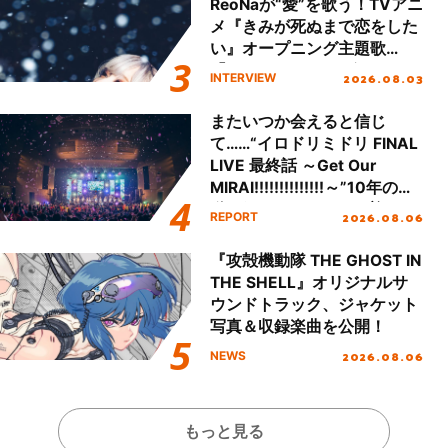
ReoNaが“愛”を歌う！TVアニ
メ『きみが死ぬまで恋をした
い』オープニング主題歌
「Amore」インタビュー
2026.08.03
INTERVIEW
またいつか会えると信じ
て……“イロドリミドリ FINAL
LIVE 最終話 ～Get Our
MIRAI!!!!!!!!!!!!!!～”10年の活
動を経てファイナルを迎える
2026.08.06
REPORT
本公演をレポート
『攻殻機動隊 THE GHOST IN
THE SHELL』オリジナルサ
ウンドトラック、ジャケット
写真＆収録楽曲を公開！
2026.08.06
NEWS
もっと見る