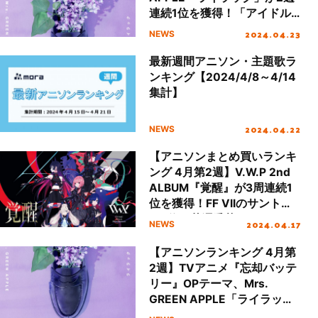
連続1位を獲得！「アイドル
マスター シャイニーカラー
2024.04.23
NEWS
ズ」関連楽曲が3作ランクイ
ン
最新週間アニソン・主題歌ラ
ンキング【2024/4/8～4/14
集計】
2024.04.22
NEWS
【アニソンまとめ買いランキ
ング 4月第2週】V.W.P 2nd
ALBUM『覚醒』が3周連続1
位を獲得！FF VIIのサントラ
が2位、花澤香菜のアルバム
2024.04.17
NEWS
が3位にランクイン
【アニソンランキング 4月第
2週】TVアニメ『忘却バッテ
リー』OPテーマ、Mrs.
GREEN APPLE「ライラッ
ク」が1位を獲得！