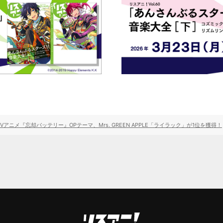
アニメ『忘却バッテリー』OPテーマ、Mrs. GREEN APPLE「ライラック」が1位を獲得！