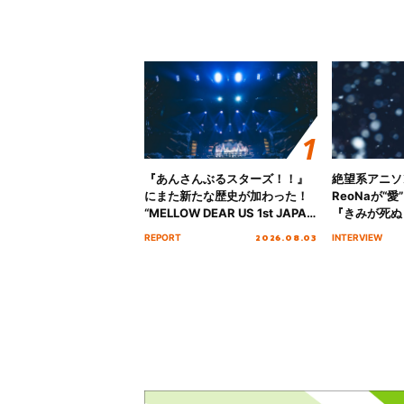
『あんさんぶるスターズ！！』
絶望系アニソ
にまた新たな歴史が加わった！
ReoNaが“
“MELLOW DEAR US 1st JAPAN
『きみが死ぬ
Tour Final「NICE to meet YOU
オープニング
2026.08.03
REPORT
INTERVIEW
!!」Dear 横浜BUNTAI”をレポー
インタビュー
ト!!