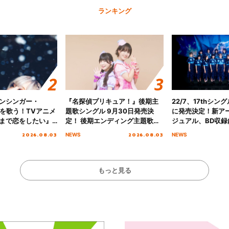
ランキング
ンシンガー・
『名探偵プリキュア！』後期主
22/7、17thシン
愛”を歌う！TVアニメ
題歌シングル 9月30日発売決
に発売決定！新ア
まで恋をしたい』
定！ 後期エンディング主題歌
ジュアル、BD収録
主題歌「Amore」
「いつかわかる☆きっとあえ
入者特典も解禁！
2026.08.03
2026.08.03
NEWS
NEWS
る」TVサイズ先行配信開始！
もっと見る