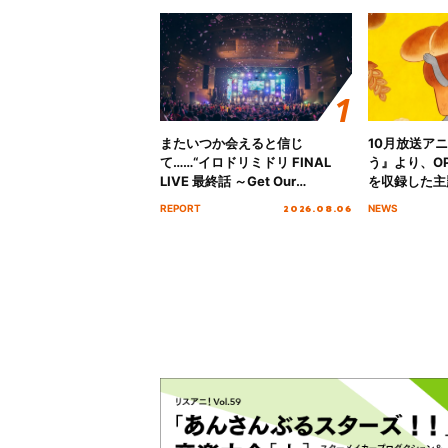
またいつか会えると信じ
10月放送ア
て……“イロドリミドリ FINAL
う』より、O
LIVE 最終話 ～Get Our
を収録した主題
MIRAI!!!!!!!!!!!!!!～”10年の活動
日にリリース
2026.08.06
REPORT
NEWS
を経てファイナルを迎える本公
演をレポート