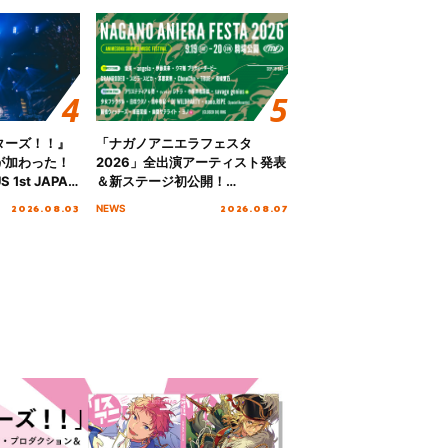
ターズ！！』
「ナガノアニエラフェスタ
が加わった！
2026」全出演アーティスト発表
S 1st JAPAN
＆新ステージ初公開！
 to meet YOU
GEARMANIAの参戦も決定し、
2026.08.03
2026.08.07
NEWS
NTAI”をレポー
初となる第3ステージの全貌が明
らかに！