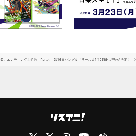
』エンディング主題歌「Party!!」3月6日シングルリリース＆1月25日先行配信決定！