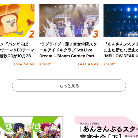
ニメ『パンどろぼ
“ラブライブ！蓮ノ空女学院スク
『あんさんぶるス
Pテーマ＆EDテーマ
ールアイドルクラブ 6th Live
にまた新たな歴史
歌CDが10月28
Dream ～Bloom Garden Party
“MELLOW DEAR U
決定！
～ ＜Bloom Garden Party
Tour Final「NICE
2026.08.06
2026.08.07
REPORT
REPORT
Stage／埼玉公演＞” Day.1レポ
!!」Dear 横浜BU
ート！
ト!!
もっと見る