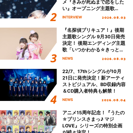
メ『きみが死ぬまで恋をした
い』オープニング主題歌
「Amore」インタビュー
2026.08.03
INTERVIEW
『名探偵プリキュア！』後期
主題歌シングル 9月30日発売
決定！ 後期エンディング主題
歌「いつかわかる☆きっとあ
える」TVサイズ先行配信開
2026.08.03
NEWS
始！
22/7、17thシングルが10月
21日に発売決定！新アーティ
ストビジュアル、BD収録内容
＆CD購入者特典も解禁！
2026.08.04
NEWS
アニメ15周年記念！『うたの
☆プリンスさまっ♪ マジ
LOVE』シリーズの特別企画
が続々決定！