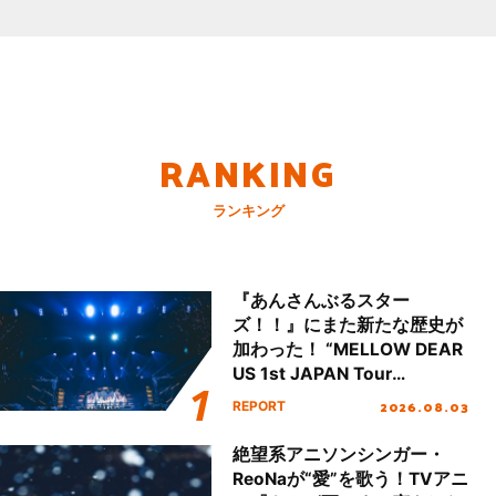
RANKING
ランキング
『あんさんぶるスター
ズ！！』にまた新たな歴史が
加わった！ “MELLOW DEAR
US 1st JAPAN Tour
Final「NICE to meet YOU
2026.08.03
REPORT
!!」Dear 横浜BUNTAI”をレポ
ート!!
絶望系アニソンシンガー・
ReoNaが“愛”を歌う！TVアニ