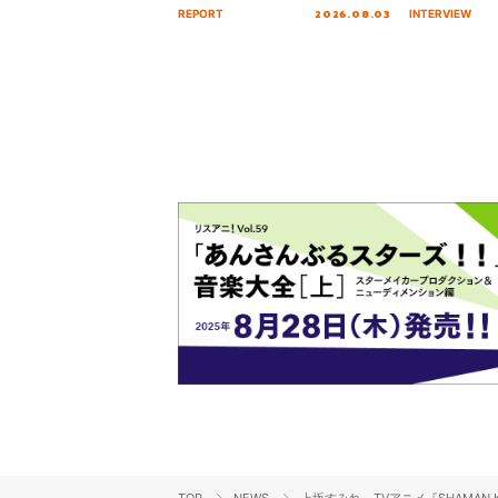
Tour Final「NICE to meet YOU
オープニング
2026.08.03
REPORT
INTERVIEW
!!」Dear 横浜BUNTAI”をレポー
インタビュー
ト!!