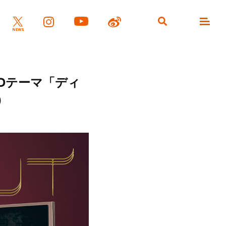
』EDテーマ「ディ
）